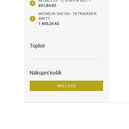
MITAS 3.25 - 12 S-05 F/R 55J TT
691,84 Kč
MICHELIN 100/100 - 18 TRACKER R
59R TT
1 465,26 Kč
Toplist
Nákupní košík
0
KS /
0 KČ
Z
á
p
a