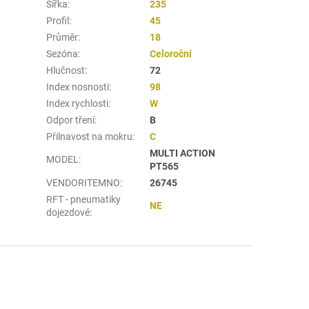
Šířka
:
235
Profil
:
45
Průměr
:
18
Sezóna
:
Celoroční
Hlučnost
:
72
Index nosnosti
:
98
Index rychlosti
:
W
Odpor tření
:
B
Přilnavost na mokru
:
C
MULTI ACTION
MODEL
:
PT565
VENDORITEMNO
:
26745
RFT - pneumatiky
NE
dojezdové
: