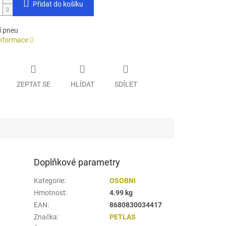
Přidat do košíku
í pneu
informace
ZEPTAT SE
HLÍDAT
SDÍLET
Doplňkové parametry
Kategorie
:
OSOBNI
Hmotnost
:
4.99 kg
EAN
:
8680830034417
Značka
:
PETLAS