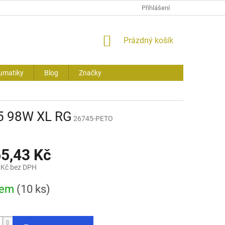
Přihlášení
NÁKUPNÍ
Prázdný košík
KOŠÍK
umatiky
Blog
Značky
5 98W XL RG
26745-PETO
65,43 Kč
 Kč bez DPH
dem
(10 ks)