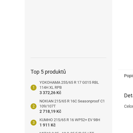
n
e
l
Top 5 produktů
Popi
YOKOHAMA 255/65 R 17 G015 RBL
114H XL RPB
3 372,26 Kč
Det
NOKIAN 215/65 R 16C Seasonproof C1
109/107T
Celo
2 718,19 Kč
KUMHO 215/65 R 16 WP52+ EV 98H
1 911 Kč