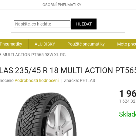
OSOBNÍ PNEUMATIKY
HLEDAT
 Pneumatiky
ALU DISKY
Použité pneumatiky
Moto pne
8 MULTI ACTION PT565 98W XL RG
LAS 235/45 R 18 MULTI ACTION PT56
né
noceno
Podrobnosti hodnocení
Značka:
PETLAS
ní
1 9
u
1 624,32
Měrná
Skla
cena:
ek.