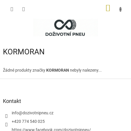
Přejít
NÁKUP
na
obsah
KOŠÍK
KORMORAN
Žádné produkty značky
KORMORAN
nebyly nalezeny...
Z
á
p
a
Kontakt
t
í
info
@
dozivotnipneu.cz
+420 774 540 025
https://www.facebook.com/dozivotnipneu/