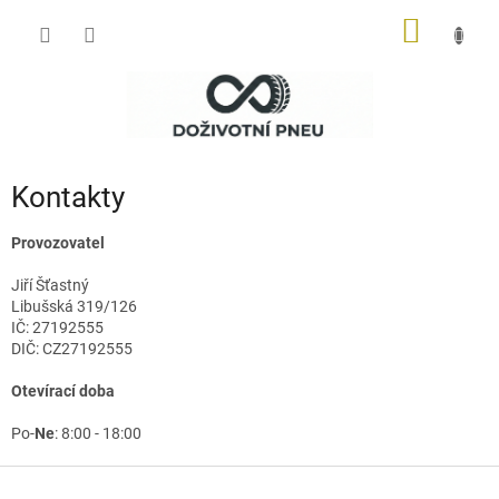
Přejít
NÁKUP
na
obsah
KOŠÍK
Kontakty
Provozovatel
Jiří Šťastný
Libušská 319/126
IČ: 27192555
DIČ: CZ27192555
Otevírací doba
Po-
Ne
: 8:00 - 18:00
Z