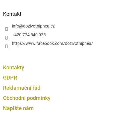
á
p
a
Kontakt
t
í
info
@
dozivotnipneu.cz
+420 774 540 025
https://www.facebook.com/dozivotnipneu/
Kontakty
GDPR
Reklamační řád
Obchodní podmínky
Napište nám