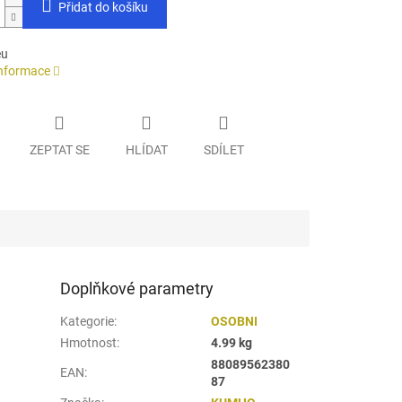
Přidat do košíku
eu
informace
ZEPTAT SE
HLÍDAT
SDÍLET
Doplňkové parametry
Kategorie
:
OSOBNI
Hmotnost
:
4.99 kg
88089562380
EAN
:
87