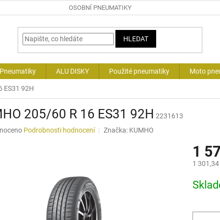
OSOBNÍ PNEUMATIKY
HLEDAT
 Pneumatiky
ALU DISKY
Použité pneumatiky
Moto pne
6 ES31 92H
HO 205/60 R 16 ES31 92H
2231613
né
noceno
Podrobnosti hodnocení
Značka:
KUMHO
ní
1 5
u
1 301,34
Měrná
Skla
cena:
ek.