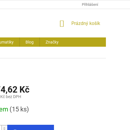
Přihlášení
NÁKUPNÍ
Prázdný košík
KOŠÍK
umatiky
Blog
Značky
74,62 Kč
 Kč bez DPH
dem
(15 ks)