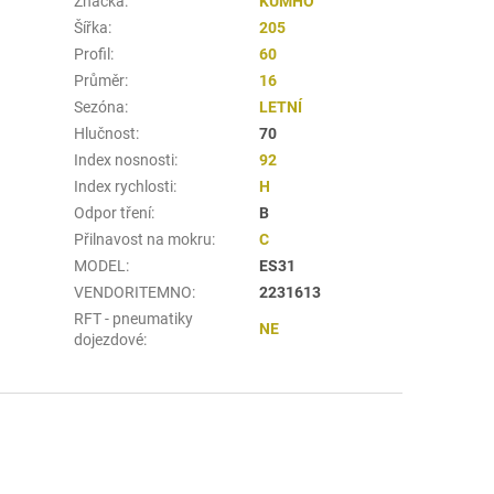
Značka
:
KUMHO
Šířka
:
205
Profil
:
60
Průměr
:
16
Sezóna
:
LETNÍ
Hlučnost
:
70
Index nosnosti
:
92
Index rychlosti
:
H
Odpor tření
:
B
Přilnavost na mokru
:
C
MODEL
:
ES31
VENDORITEMNO
:
2231613
RFT - pneumatiky
NE
dojezdové
: