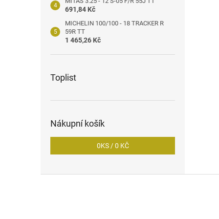
MITAS 3.25 - 12 S-05 F/R 55J TT
691,84 Kč
MICHELIN 100/100 - 18 TRACKER R
59R TT
1 465,26 Kč
Toplist
Nákupní košík
0
KS /
0 KČ
Z
á
p
a