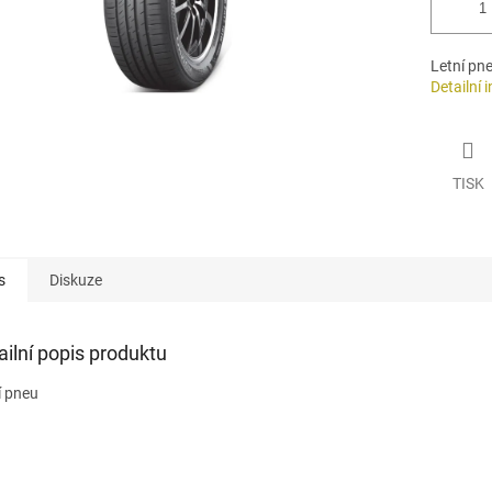
Letní pn
Detailní 
TISK
s
Diskuze
ailní popis produktu
í pneu