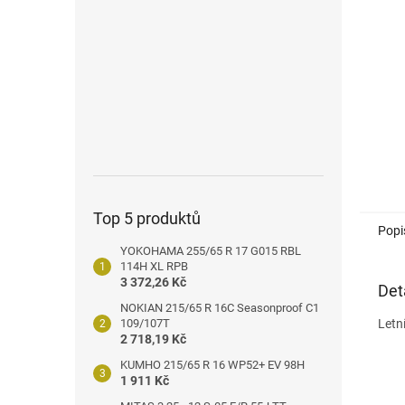
n
e
l
Top 5 produktů
Popi
YOKOHAMA 255/65 R 17 G015 RBL
114H XL RPB
3 372,26 Kč
Det
NOKIAN 215/65 R 16C Seasonproof C1
109/107T
Letn
2 718,19 Kč
KUMHO 215/65 R 16 WP52+ EV 98H
1 911 Kč