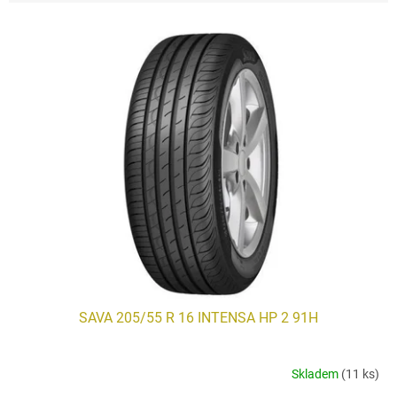
V
ý
p
i
s
p
r
o
d
u
k
t
ů
SAVA 205/55 R 16 INTENSA HP 2 91H
Skladem
(11 ks)