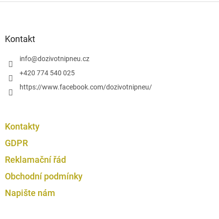
Z
v
á
ý
p
p
i
a
Kontakt
s
t
u
í
info
@
dozivotnipneu.cz
+420 774 540 025
https://www.facebook.com/dozivotnipneu/
Kontakty
GDPR
Reklamační řád
Obchodní podmínky
Napište nám