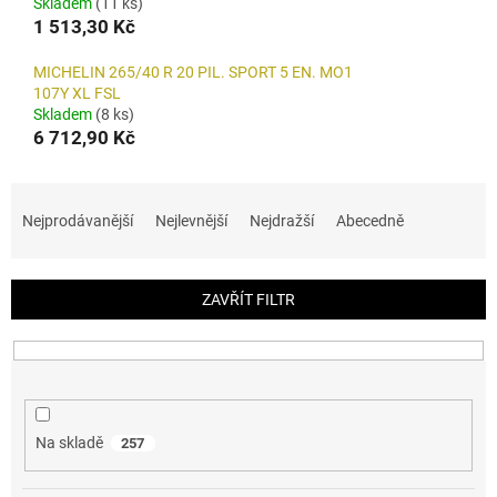
Skladem
(11 ks)
1 513,30 Kč
MICHELIN 265/40 R 20 PIL. SPORT 5 EN. MO1
107Y XL FSL
Skladem
(8 ks)
6 712,90 Kč
Ř
a
Nejprodávanější
Nejlevnější
Nejdražší
Abecedně
z
e
n
ZAVŘÍT FILTR
í
p
r
o
d
u
Na skladě
257
k
t