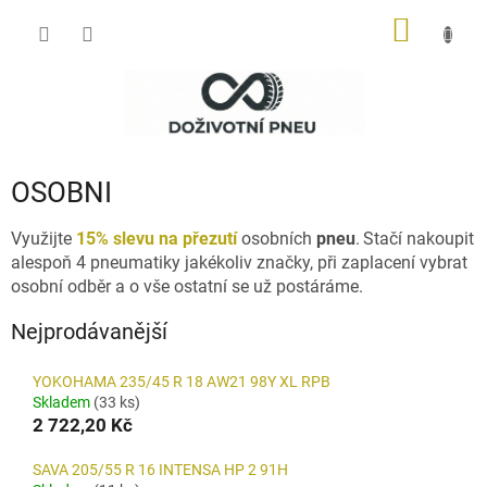
Přejít
NÁKUP
na
obsah
KOŠÍK
OSOBNI
Využijte
15% slevu na přezutí
osobních
pneu
.
Stačí nakoupit
alespoň 4 pneumatiky jakékoliv značky, při zaplacení vybrat
osobní odběr a o vše ostatní se už postáráme.
Nejprodávanější
YOKOHAMA 235/45 R 18 AW21 98Y XL RPB
Skladem
(33 ks)
2 722,20 Kč
SAVA 205/55 R 16 INTENSA HP 2 91H