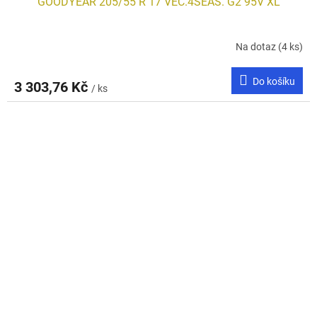
GOODYEAR 205/55 R 17 VEC.4SEAS. G2 95V XL
Na dotaz
(4 ks)
Do košíku
3 303,76 Kč
/ ks