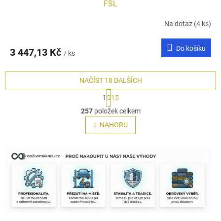
FSL
Na dotaz
(4 ks)
Do košíku
3 447,13 Kč
/ ks
NAČÍST 18 DALŠÍCH
S
1
15
t
O
r
257
položek celkem
v
á
l
NAHORU
n
á
k
o
d
v
a
á
c
n
í
í
p
r
v
k
y