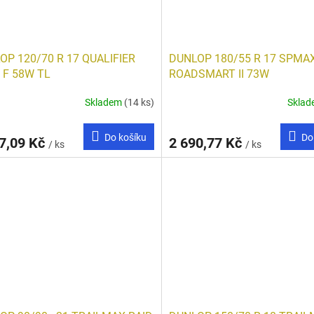
OP 120/70 R 17 QUALIFIER
DUNLOP 180/55 R 17 SPMA
 F 58W TL
ROADSMART II 73W
Skladem
(14 ks)
Skla
Do košíku
Do
7,09 Kč
2 690,77 Kč
/ ks
/ ks