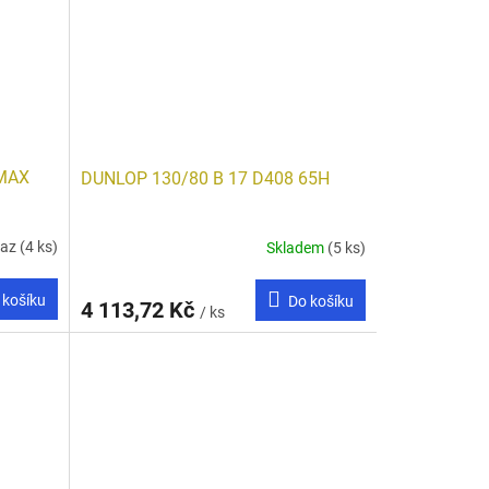
LMAX
DUNLOP 130/80 B 17 D408 65H
taz
(4 ks)
Skladem
(5 ks)
 košíku
Do košíku
4 113,72 Kč
/ ks