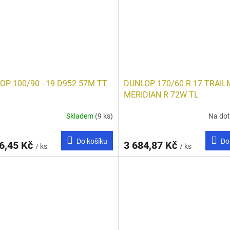
OP 100/90 - 19 D952 57M TT
DUNLOP 170/60 R 17 TRAI
MERIDIAN R 72W TL
Skladem
(9 ks)
Na do
Do košíku
Do
6,45 Kč
3 684,87 Kč
/ ks
/ ks