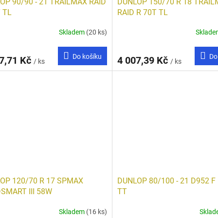
OP 90/90 - 21 TRAILMAX RAID
DUNLOP 150/70 R 18 TRAI
 TL
RAID R 70T TL
Skladem
(20 ks)
Sklad
Do košíku
Do
7,71 Kč
4 007,39 Kč
/ ks
/ ks
OP 120/70 R 17 SPMAX
DUNLOP 80/100 - 21 D952 F
SMART III 58W
TT
Skladem
(16 ks)
Skla