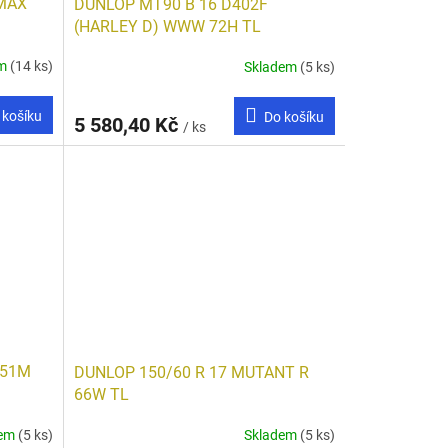
LMAX
DUNLOP MT90 B 16 D402F
(HARLEY D) WWW 72H TL
em
(14 ks)
Skladem
(5 ks)
 košíku
Do košíku
5 580,40 Kč
/ ks
 51M
DUNLOP 150/60 R 17 MUTANT R
66W TL
dem
(5 ks)
Skladem
(5 ks)