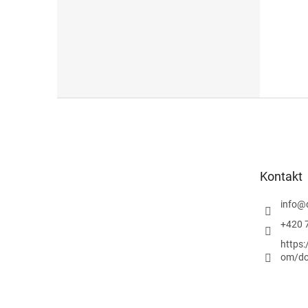
Z
á
p
a
t
Kontakt
í
info
@
+420 
https
om/do