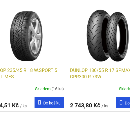
OP 235/45 R 18 W.SPORT 5
DUNLOP 180/55 R 17 SPMA
XL MFS
GPR300 R 73W
Skladem
(16 ks)
Skla
Do košíku
Do
4,51 Kč
2 743,80 Kč
/ ks
/ ks