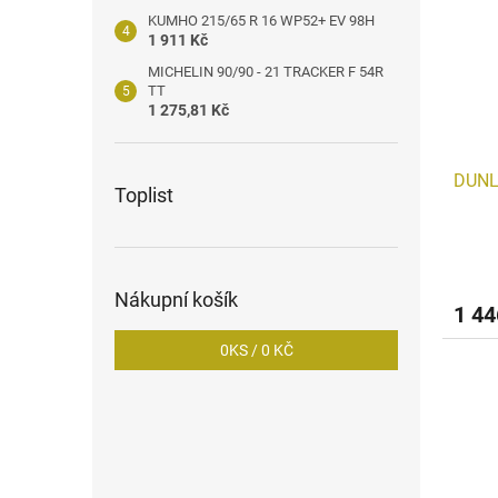
KUMHO 215/65 R 16 WP52+ EV 98H
1 911 Kč
MICHELIN 90/90 - 21 TRACKER F 54R
TT
1 275,81 Kč
DUNL
Toplist
Nákupní košík
1 44
0
KS /
0 KČ