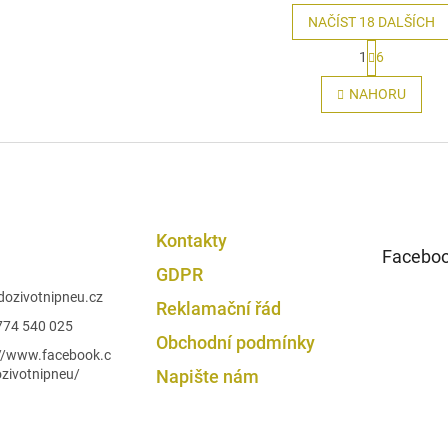
NAČÍST 18 DALŠÍCH
S
1
6
t
O
r
v
NAHORU
á
l
n
á
k
d
o
a
v
c
á
í
n
p
í
r
Kontakty
v
Facebo
GDPR
k
y
dozivotnipneu.cz
Reklamační řád
v
774 540 025
ý
Obchodní podmínky
p
://www.facebook.c
i
zivotnipneu/
Napište nám
s
u