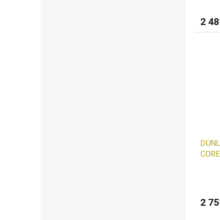
2 48
DUNL
CORE
2 75