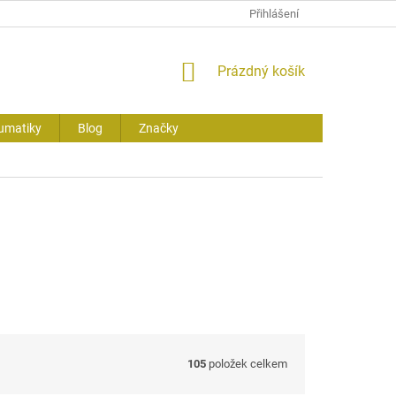
Přihlášení
NÁKUPNÍ
Prázdný košík
KOŠÍK
umatiky
Blog
Značky
105
položek celkem