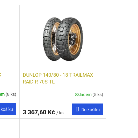
X
DUNLOP 140/80 - 18 TRAILMAX
RAID R 70S TL
dem
(8 ks)
Skladem
(5 ks)
 košíku
Do košíku
3 367,60 Kč
/ ks