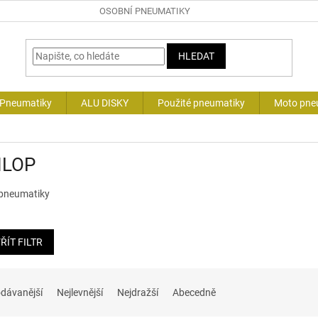
OSOBNÍ PNEUMATIKY
HLEDAT
 Pneumatiky
ALU DISKY
Použité pneumatiky
Moto pne
LOP
pneumatiky
ŘÍT FILTR
dávanější
Nejlevnější
Nejdražší
Abecedně