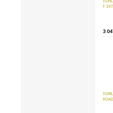
DUNL
F 54T
3 04
DUNL
ROAD