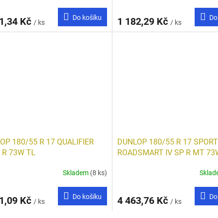
Do košíku
Do
1,34 Kč
1 182,29 Kč
/ ks
/ ks
OP 180/55 R 17 QUALIFIER
DUNLOP 180/55 R 17 SPOR
 R 73W TL
ROADSMART IV SP R MT 73
Skladem
(8 ks)
Skla
Do košíku
Do
1,09 Kč
4 463,76 Kč
/ ks
/ ks