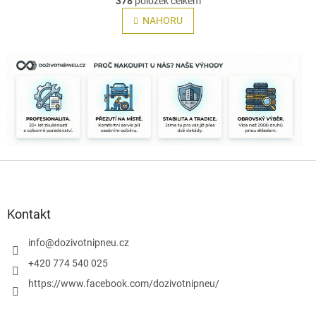
378
položek celkem
v
á
l
NAHORU
n
á
k
o
d
v
a
á
c
n
í
í
p
r
v
k
y
Z
v
á
ý
p
p
i
a
Kontakt
s
t
u
í
info
@
dozivotnipneu.cz
+420 774 540 025
https://www.facebook.com/dozivotnipneu/