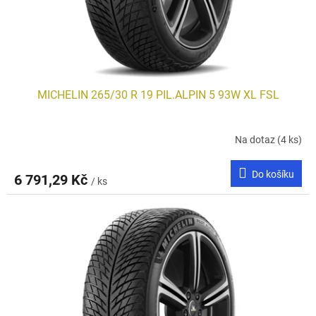
u
k
t
ů
MICHELIN 265/30 R 19 PIL.ALPIN 5 93W XL FSL
Na dotaz
(4 ks)
Do košíku
6 791,29 Kč
/ ks