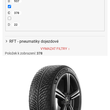
B
937
C
378
D
22
RFT - pneumatiky dojezdové
VYMAZAT FILTRY
Položek k zobrazení:
378
V
ý
p
i
s
p
r
o
d