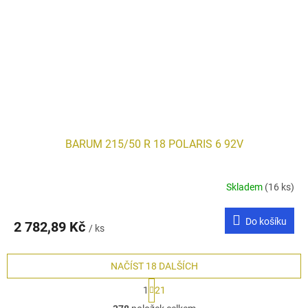
BARUM 215/50 R 18 POLARIS 6 92V
Skladem
(16 ks)
Do košíku
2 782,89 Kč
/ ks
NAČÍST 18 DALŠÍCH
S
1
21
t
O
r