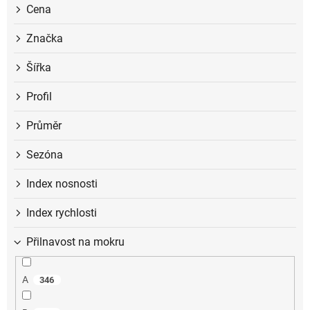
ů
Cena
Značka
Šířka
Profil
Průměr
Sezóna
Index nosnosti
Index rychlosti
Přilnavost na mokru
A
346