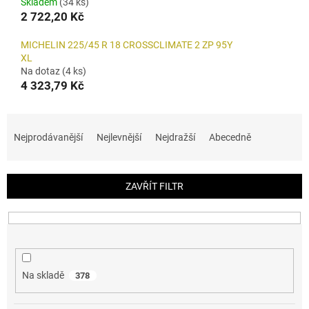
Skladem
(34 ks)
2 722,20 Kč
MICHELIN 225/45 R 18 CROSSCLIMATE 2 ZP 95Y
XL
Na dotaz
(4 ks)
4 323,79 Kč
Ř
a
Nejprodávanější
Nejlevnější
Nejdražší
Abecedně
z
e
n
ZAVŘÍT FILTR
í
p
r
o
d
u
Na skladě
378
k
t