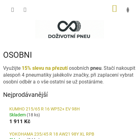
Přejít
NÁKUP
na
obsah
KOŠÍK
OSOBNI
Využijte
15% slevu na přezutí
osobních
pneu
.
Stačí nakoupit
alespoň 4 pneumatiky jakékoliv značky, při zaplacení vybrat
osobní odběr a o vše ostatní se už postáráme.
Nejprodávanější
KUMHO 215/65 R 16 WP52+ EV 98H
Skladem
(18 ks)
1 911 Kč
YOKOHAMA 235/45 R 18 AW21 98Y XL RPB