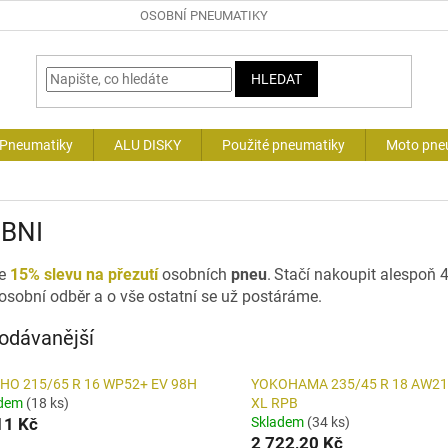
OSOBNÍ PNEUMATIKY
HLEDAT
 Pneumatiky
ALU DISKY
Použité pneumatiky
Moto pne
BNI
te
15% slevu na přezutí
osobních
pneu
.
Stačí nakoupit alespoň 4
 osobní odběr a o vše ostatní se už postáráme.
odávanější
HO 215/65 R 16 WP52+ EV 98H
YOKOHAMA 235/45 R 18 AW21
adem
(18 ks)
XL RPB
11 Kč
Skladem
(34 ks)
2 722,20 Kč