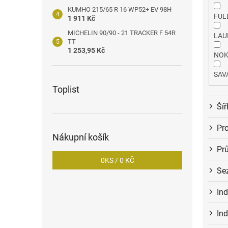
KUMHO 215/65 R 16 WP52+ EV 98H
FUL
1 911 Kč
MICHELIN 90/90 - 21 TRACKER F 54R
LAU
TT
1 253,95 Kč
NOK
SAV
Toplist
Šíř
Pro
Nákupní košík
Pr
0
KS /
0 KČ
Se
In
Ind