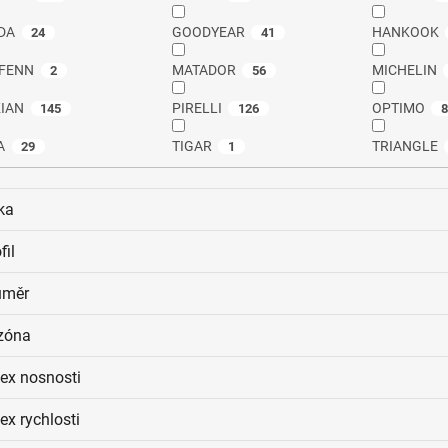
DA
GOODYEAR
HANKOOK
24
41
FENN
MATADOR
MICHELIN
2
56
IAN
PIRELLI
OPTIMO
145
126
A
TIGAR
TRIANGLE
29
1
ka
fil
ůměr
zóna
dex nosnosti
ex rychlosti