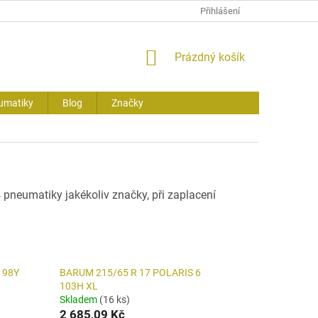
Přihlášení
NÁKUPNÍ
Prázdný košík
KOŠÍK
umatiky
Blog
Značky
 pneumatiky jakékoliv značky, při zaplacení
 98Y
BARUM 215/65 R 17 POLARIS 6
103H XL
Skladem
(16 ks)
2 685,09 Kč