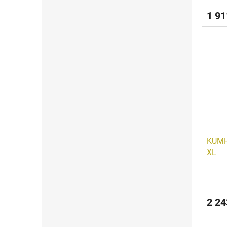
1 9
KUMH
XL
2 24