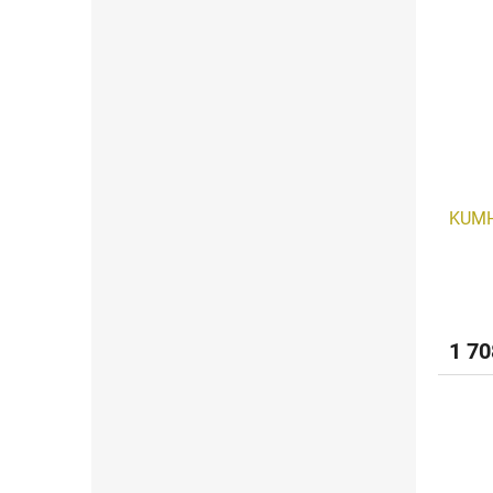
KUMH
1 70