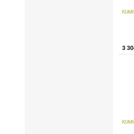
KUMH
3 30
KUMH