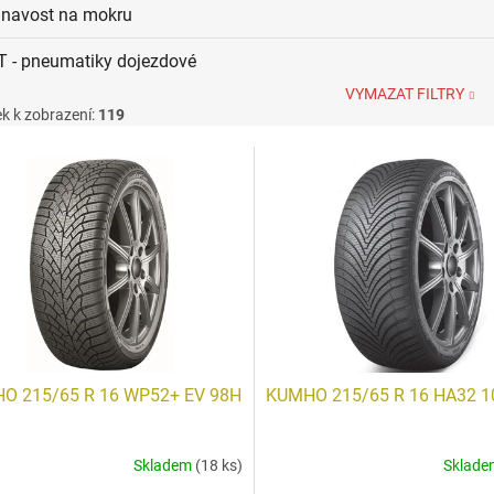
ilnavost na mokru
T - pneumatiky dojezdové
VYMAZAT FILTRY
k k zobrazení:
119
O 215/65 R 16 WP52+ EV 98H
KUMHO 215/65 R 16 HA32 1
Skladem
(18 ks)
Sklad