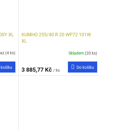
00Y XL
KUMHO 255/40 R 20 WP72 101W
XL
taz
(4 ks)
Skladem
(20 ks)
 košíku
Do košíku
3 885,77 Kč
/ ks