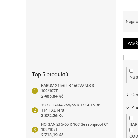
n
e
Ř
l
a
Nejpro
z
e
n
ZAVŘ
í
p
r
o
Top 5 produktů
d
Na s
u
BARUM 215/65 R 16C VANIS 3
k
109/107T
Ce
t
2 465,84 Kč
ů
YOKOHAMA 255/65 R 17 G015 RBL
Zn
114H XL RPB
3 372,26 Kč
NOKIAN 215/65 R 16C Seasonproof C1
BA
109/107T
2 718,19 Kč
COO