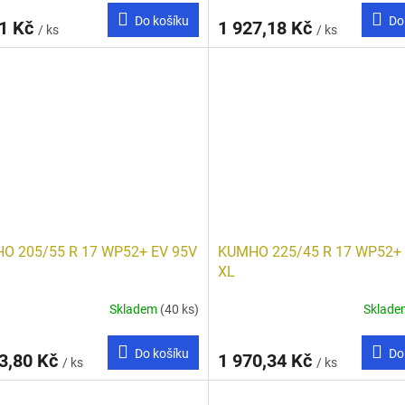
Do košíku
Do
11 Kč
1 927,18 Kč
/ ks
/ ks
O 205/55 R 17 WP52+ EV 95V
KUMHO 225/45 R 17 WP52+ 
XL
Skladem
(40 ks)
Sklad
Do košíku
Do
3,80 Kč
1 970,34 Kč
/ ks
/ ks