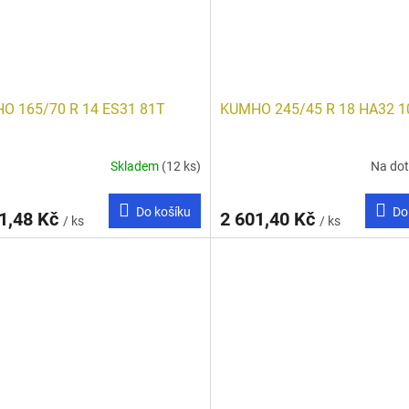
O 165/70 R 14 ES31 81T
KUMHO 245/45 R 18 HA32 1
Skladem
(12 ks)
Na do
Do košíku
Do
1,48 Kč
2 601,40 Kč
/ ks
/ ks