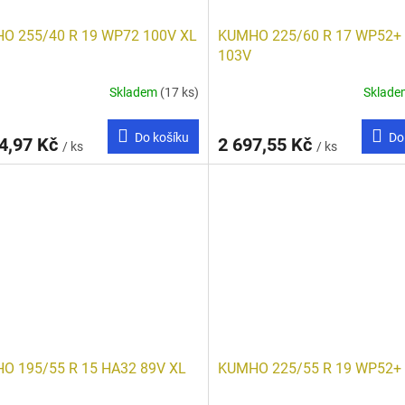
O 255/40 R 19 WP72 100V XL
KUMHO 225/60 R 17 WP52+
103V
Skladem
(17 ks)
Sklad
Do košíku
Do
4,97 Kč
2 697,55 Kč
/ ks
/ ks
O 195/55 R 15 HA32 89V XL
KUMHO 225/55 R 19 WP52+ 