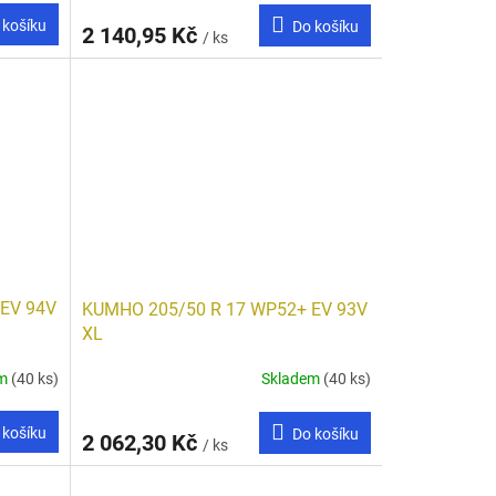
 košíku
Do košíku
2 140,95 Kč
/ ks
EV 94V
KUMHO 205/50 R 17 WP52+ EV 93V
XL
em
(40 ks)
Skladem
(40 ks)
 košíku
Do košíku
2 062,30 Kč
/ ks