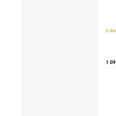
KUMH
1 09