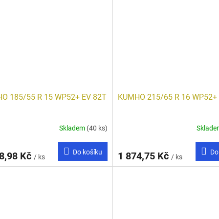
O 185/55 R 15 WP52+ EV 82T
KUMHO 215/65 R 16 WP52+
Skladem
(40 ks)
Sklad
Do košíku
Do
8,98 Kč
1 874,75 Kč
/ ks
/ ks