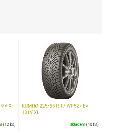
02V XL
KUMHO 225/55 R 17 WP52+ EV
101V XL
em
(12 ks)
Skladem
(40 ks)