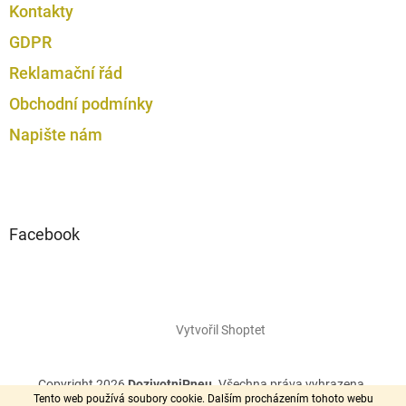
Kontakty
u
GDPR
Reklamační řád
Obchodní podmínky
Napište nám
Facebook
Vytvořil Shoptet
Copyright 2026
DozivotniPneu
. Všechna práva vyhrazena.
Tento web používá soubory cookie. Dalším procházením tohoto webu