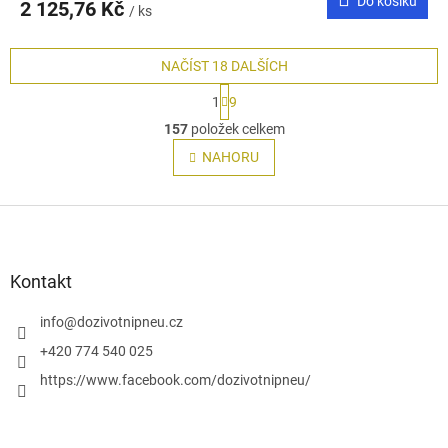
Do košíku
2 125,76 Kč
/ ks
NAČÍST 18 DALŠÍCH
S
1
9
t
O
r
157
položek celkem
v
á
l
NAHORU
n
á
k
o
d
v
Z
a
á
c
á
n
í
p
í
p
a
Kontakt
r
t
v
í
info
@
dozivotnipneu.cz
k
y
+420 774 540 025
v
https://www.facebook.com/dozivotnipneu/
ý
p
i
s