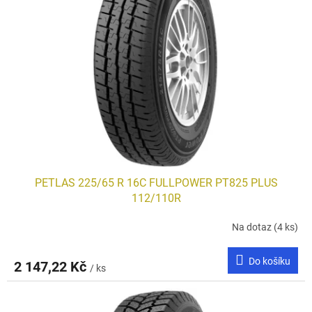
i
r
s
o
p
d
r
u
o
k
d
t
u
ů
k
t
ů
PETLAS 225/65 R 16C FULLPOWER PT825 PLUS
112/110R
Na dotaz
(4 ks)
Do košíku
2 147,22 Kč
/ ks