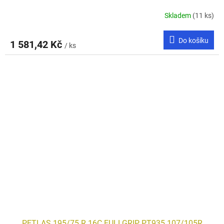
Skladem
(11 ks)
Do košíku
1 581,42 Kč
/ ks
PETLAS 195/75 R 16C FULLGRIP PT935 107/105R