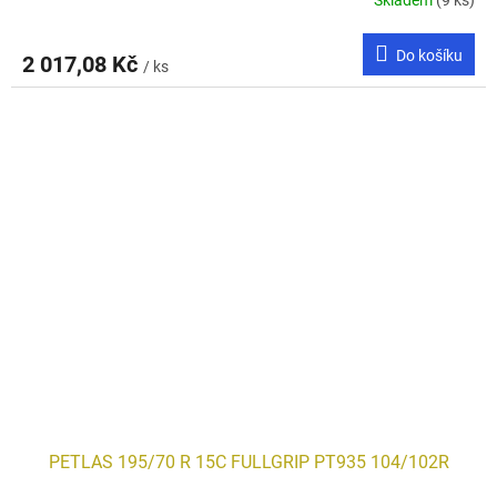
Skladem
(9 ks)
Do košíku
2 017,08 Kč
/ ks
PETLAS 195/70 R 15C FULLGRIP PT935 104/102R