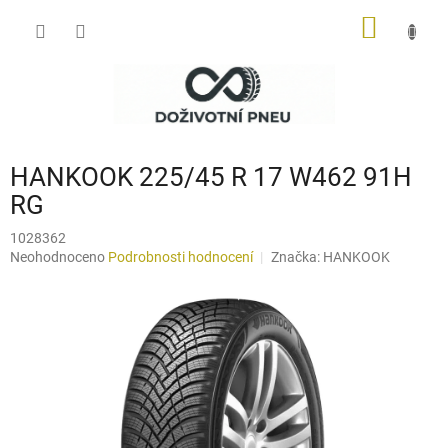
Přejít
NÁKUP
na
obsah
KOŠÍK
HANKOOK 225/45 R 17 W462 91H
RG
1028362
Průměrné
Neohodnoceno
Podrobnosti hodnocení
Značka:
HANKOOK
hodnocení
produktu
je
0,0
z
5
hvězdiček.