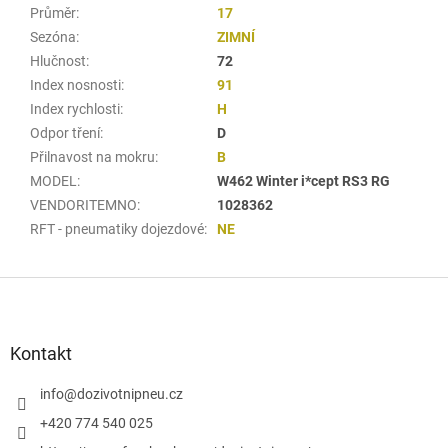
Průměr
:
17
Sezóna
:
ZIMNÍ
Hlučnost
:
72
Index nosnosti
:
91
Index rychlosti
:
H
Odpor tření
:
D
Přilnavost na mokru
:
B
MODEL
:
W462 Winter i*cept RS3 RG
VENDORITEMNO
:
1028362
RFT - pneumatiky dojezdové
:
NE
Z
á
p
a
Kontakt
t
í
info
@
dozivotnipneu.cz
+420 774 540 025