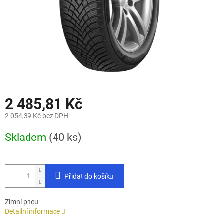
2 485,81 Kč
2 054,39 Kč bez DPH
Měrná
Skladem
(40 ks)
cena:
Přidat do košíku
Zimní pneu
Detailní informace