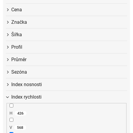
t
ů
Cena
Značka
Šířka
Profil
Průměr
Sezóna
Index nosnosti
Index rychlosti
H
426
V
568