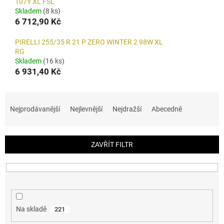
107Y XL FSL
Skladem
(8 ks)
6 712,90 Kč
PIRELLI 255/35 R 21 P ZERO WINTER 2 98W XL
RG
Skladem
(16 ks)
6 931,40 Kč
Ř
a
Nejprodávanější
Nejlevnější
Nejdražší
Abecedně
z
e
n
ZAVŘÍT FILTR
í
p
r
o
d
u
Na skladě
221
k