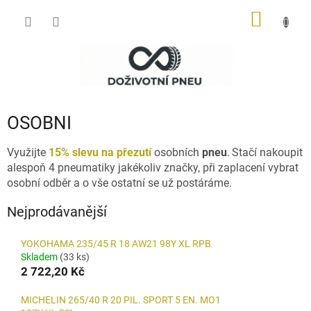
Přejít
NÁKUP
na
obsah
KOŠÍK
OSOBNI
Využijte
15% slevu na přezutí
osobních
pneu
.
Stačí nakoupit
alespoň 4 pneumatiky jakékoliv značky, při zaplacení vybrat
osobní odběr a o vše ostatní se už postáráme.
Nejprodávanější
YOKOHAMA 235/45 R 18 AW21 98Y XL RPB
Skladem
(33 ks)
2 722,20 Kč
MICHELIN 265/40 R 20 PIL. SPORT 5 EN. MO1