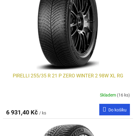
s
p
r
o
d
u
k
t
ů
PIRELLI 255/35 R 21 P ZERO WINTER 2 98W XL RG
Skladem
(16 ks)
Do košíku
6 931,40 Kč
/ ks