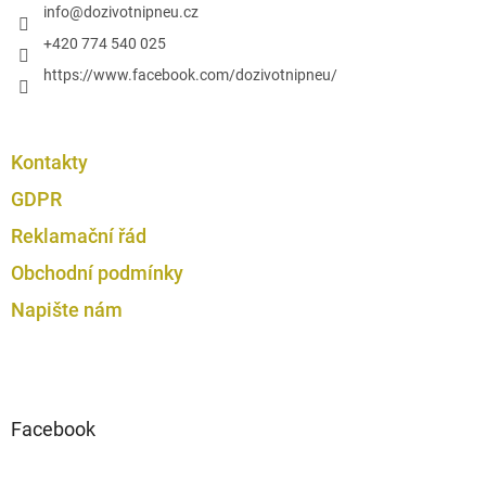
u
í
info
@
dozivotnipneu.cz
+420 774 540 025
https://www.facebook.com/dozivotnipneu/
Kontakty
GDPR
Reklamační řád
Obchodní podmínky
Napište nám
Facebook