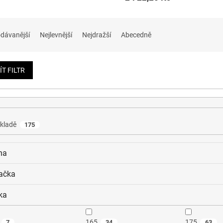
dávanější
Nejlevnější
Nejdražší
Abecedně
ÍT FILTR
kladě
175
na
ačka
ka
165
175
7
34
63