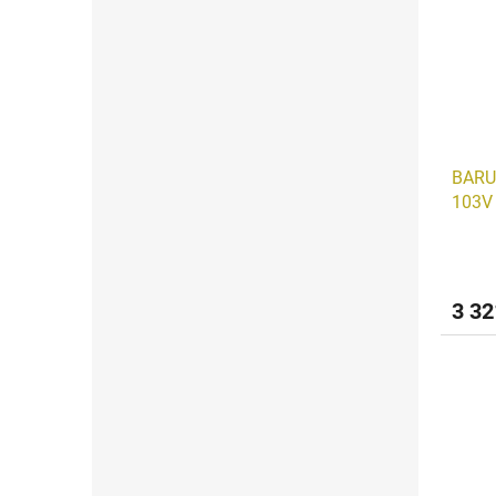
BARU
103V
3 32