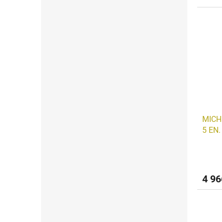
MICH
5 EN
4 96