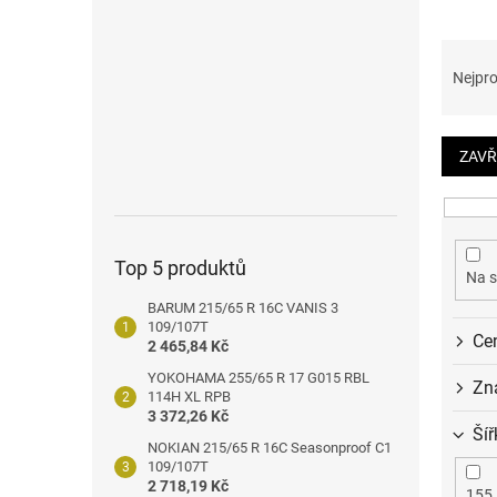
n
e
Ř
l
a
Nejpro
z
e
n
ZAVŘ
í
p
r
o
Top 5 produktů
d
Na s
u
BARUM 215/65 R 16C VANIS 3
k
109/107T
Ce
t
2 465,84 Kč
ů
YOKOHAMA 255/65 R 17 G015 RBL
Zn
114H XL RPB
3 372,26 Kč
Šíř
NOKIAN 215/65 R 16C Seasonproof C1
109/107T
2 718,19 Kč
155