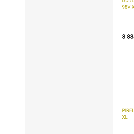
DUNL
98V 
3 88
PIREL
XL