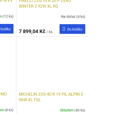
R1A EV
PIRELLI 235/35 R 20 P ZERO
WINTER 2 92W XL RG
em
(12 ks)
Na dotaz
(4 ks)
 košíku
Do košíku
7 899,04 Kč
/ ks
3 MO
MICHELIN 235/40 R 19 PIL.ALPIN 5
96W XL FSL
dem
(8 ks)
Skladem
(40 ks)