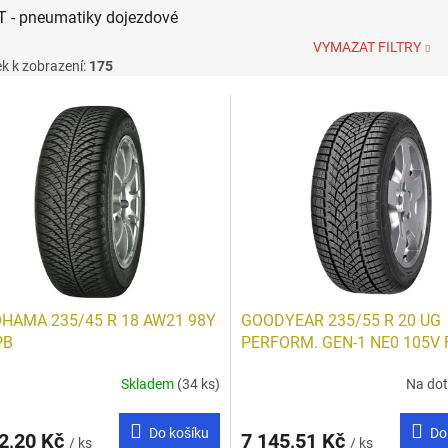
T - pneumatiky dojezdové
VYMAZAT FILTRY
k k zobrazení:
175
HAMA 235/45 R 18 AW21 98Y
GOODYEAR 235/55 R 20 UG
PB
PERFORM. GEN-1 NE0 105V 
Skladem
(34 ks)
Na do
Do košíku
Do
2,20 Kč
7 145,51 Kč
/ ks
/ ks