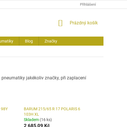
Přihlášení
NÁKUPNÍ
Prázdný košík
KOŠÍK
umatiky
Blog
Značky
 pneumatiky jakékoliv značky, při zaplacení
 98Y
BARUM 215/65 R 17 POLARIS 6
103H XL
Skladem
(16 ks)
2 685,09 Kč