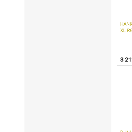
HANK
XL R
3 21