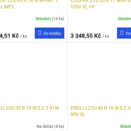
OP 235/45 R 18 W.SPORT 5
COOPER 235/55 R 17 WINTE
XL MFS
103V XL FP
Skladem
(16 ks)
Sklad
Do košíku
Do
4,51 Kč
3 348,55 Kč
/ ks
/ ks
LI 235/35 R 19 W.S.Z.3 91W
PIRELLI 235/40 R 18 W.S.Z.
95V XL
Na dotaz
(4 ks)
Skla