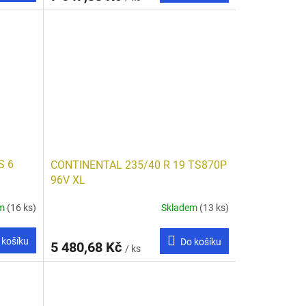
S 6
CONTINENTAL 235/40 R 19 TS870P
96V XL
em
(16 ks)
Skladem
(13 ks)
 košíku
Do košíku
5 480,68 Kč
/ ks