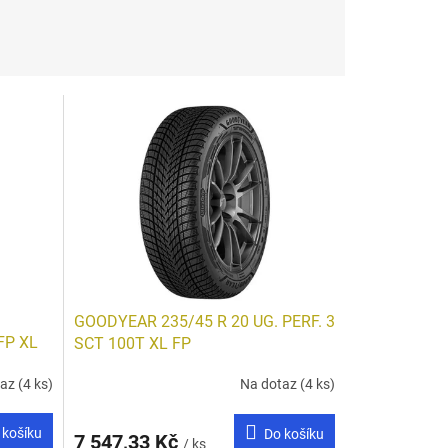
GOODYEAR 235/45 R 20 UG. PERF. 3
FP XL
SCT 100T XL FP
taz
(4 ks)
Na dotaz
(4 ks)
 košíku
Do košíku
7 547,33 Kč
/ ks