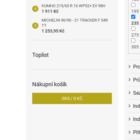
KUMHO 215/65 R 16 WP52+ EV 98H
1 911 Kč
195
MICHELIN 90/90 - 21 TRACKER F 54R
235
TT
1 253,95 Kč
275
305
Toplist
Pro
Pr
Nákupní košík
Se
0
KS /
0 KČ
In
Ind
Př