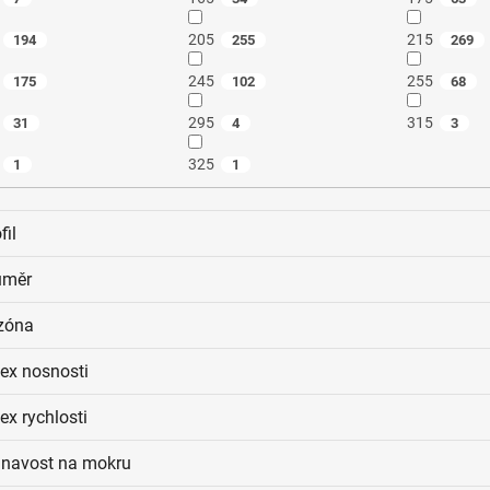
205
215
194
255
269
245
255
175
102
68
295
315
31
4
3
325
1
1
fil
ůměr
zóna
dex nosnosti
ex rychlosti
ilnavost na mokru