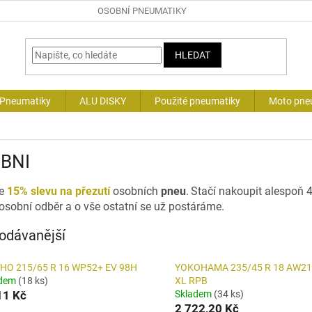
OSOBNÍ PNEUMATIKY
HLEDAT
 Pneumatiky
ALU DISKY
Použité pneumatiky
Moto pne
BNI
te
15% slevu na přezutí
osobních
pneu
.
Stačí nakoupit alespoň 4
 osobní odběr a o vše ostatní se už postáráme.
odávanější
HO 215/65 R 16 WP52+ EV 98H
YOKOHAMA 235/45 R 18 AW21
adem
(18 ks)
XL RPB
11 Kč
Skladem
(34 ks)
2 722,20 Kč