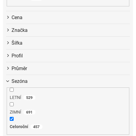
k
t
ů
Cena
Značka
Šířka
Profil
Průměr
Sezóna
LETNÍ
529
ZIMNÍ
691
Celoroční
457