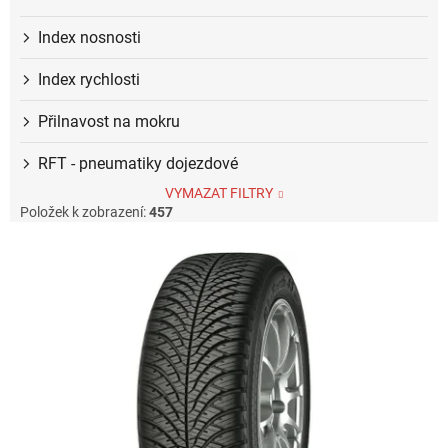
Index nosnosti
Index rychlosti
Přilnavost na mokru
RFT - pneumatiky dojezdové
VYMAZAT FILTRY
Položek k zobrazení:
457
V
ý
p
i
s
p
r
o
d