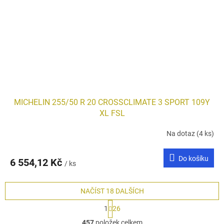
MICHELIN 255/50 R 20 CROSSCLIMATE 3 SPORT 109Y
XL FSL
Na dotaz
(4 ks)
Do košíku
6 554,12 Kč
/ ks
NAČÍST 18 DALŠÍCH
S
1
26
t
O
r
457
položek celkem