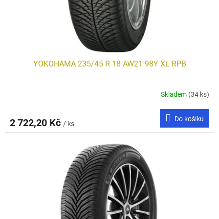
u
k
t
ů
YOKOHAMA 235/45 R 18 AW21 98Y XL RPB
Skladem
(34 ks)
Do košíku
2 722,20 Kč
/ ks