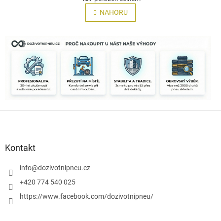
v
á
l
NAHORU
n
á
k
o
d
v
a
á
c
n
í
í
p
r
v
k
y
Z
v
á
ý
p
p
i
a
Kontakt
s
t
u
í
info
@
dozivotnipneu.cz
+420 774 540 025
https://www.facebook.com/dozivotnipneu/