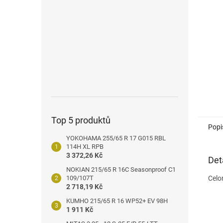
n
e
l
Top 5 produktů
Popi
YOKOHAMA 255/65 R 17 G015 RBL
114H XL RPB
3 372,26 Kč
Det
NOKIAN 215/65 R 16C Seasonproof C1
109/107T
Celo
2 718,19 Kč
KUMHO 215/65 R 16 WP52+ EV 98H
1 911 Kč