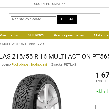
OSOBNÍ PNEUMATIKY
HLEDAT
 Pneumatiky
ALU DISKY
Použité pneumatiky
Moto pne
6 MULTI ACTION PT565 97V XL
LAS 215/55 R 16 MULTI ACTION PT56
né
noceno
Podrobnosti hodnocení
Značka:
PETLAS
ní
1 6
u
1 381,13
Měrná
Skla
cena:
ek.