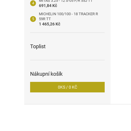
MITAS 3.25 - 12 S-05 F/R 55J TT
691,84 Kč
MICHELIN 100/100 - 18 TRACKER R
59R TT
1 465,26 Kč
Toplist
Nákupní košík
0
KS /
0 KČ
Z
á
p
a