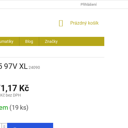
Přihlášení
NÁKUPNÍ
Prázdný košík
KOŠÍK
umatiky
Blog
Značky
5 97V XL
24090
71,17 Kč
 Kč bez DPH
dem
(19 ks)