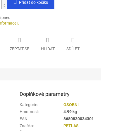
Přidat do košíku
í pneu
informace
ZEPTAT SE
HLÍDAT
SDÍLET
Doplňkové parametry
Kategorie
:
OSOBNI
Hmotnost
:
4.99 kg
EAN
:
8680830034301
Značka
:
PETLAS