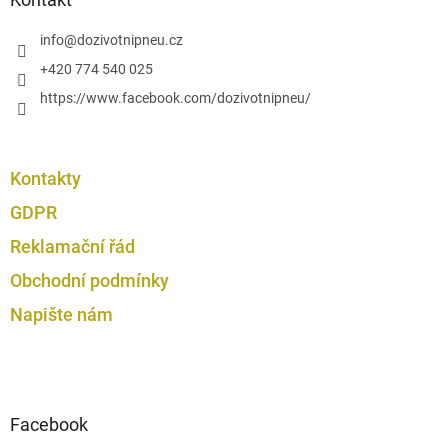
ý
t
p
í
info
@
dozivotnipneu.cz
i
s
+420 774 540 025
u
https://www.facebook.com/dozivotnipneu/
Kontakty
GDPR
Reklamační řád
Obchodní podmínky
Napište nám
Facebook