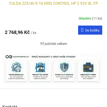
FULDA 225/40 R 18 KRIS.CONTROL HP 2 92V XL FP
Skladem
(11 ks)
Do košíku
2 768,96 Kč
/ ks
17
položek celkem
O
v
l
á
d
a
c
í
p
r
Z
v
k
á
y
p
v
a
Kontakt