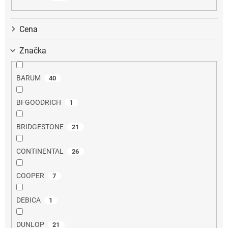
k
t
ů
Cena
Značka
BARUM
40
BFGOODRICH
1
BRIDGESTONE
21
CONTINENTAL
26
COOPER
7
DEBICA
1
DUNLOP
21