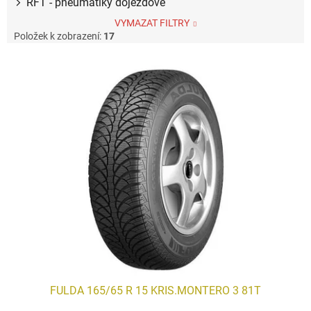
RFT - pneumatiky dojezdové
VYMAZAT FILTRY
Položek k zobrazení:
17
V
ý
p
i
s
p
r
o
d
u
k
t
ů
FULDA 165/65 R 15 KRIS.MONTERO 3 81T