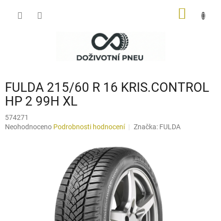
Přejít
NÁKUP
na
obsah
KOŠÍK
FULDA 215/60 R 16 KRIS.CONTROL
HP 2 99H XL
574271
Průměrné
Neohodnoceno
Podrobnosti hodnocení
Značka:
FULDA
hodnocení
produktu
je
0,0
z
5
hvězdiček.