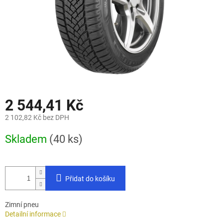
2 544,41 Kč
2 102,82 Kč bez DPH
Měrná
Skladem
(40 ks)
cena:
Přidat do košíku
Zimní pneu
Detailní informace