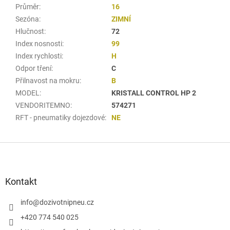
Průměr
:
16
Sezóna
:
ZIMNÍ
Hlučnost
:
72
Index nosnosti
:
99
Index rychlosti
:
H
Odpor tření
:
C
Přilnavost na mokru
:
B
MODEL
:
KRISTALL CONTROL HP 2
VENDORITEMNO
:
574271
RFT - pneumatiky dojezdové
:
NE
Z
á
p
a
Kontakt
t
í
info
@
dozivotnipneu.cz
+420 774 540 025