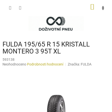
Přejít
NÁKUP
na
obsah
KOŠÍK
FULDA 195/65 R 15 KRISTALL
MONTERO 3 95T XL
593138
Průměrné
Neohodnoceno
Podrobnosti hodnocení
Značka:
FULDA
hodnocení
produktu
je
0,0
z
5
hvězdiček.