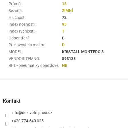
Průměr
:
15
Sezóna
:
ZIMNÍ
Hlučnost
:
72
Index nosnosti
:
95
Index rychlosti
:
T
Odpor tření
:
B
Přilnavost na mokru
:
D
MODEL
:
KRISTALL MONTERO 3
VENDORITEMNO
:
593138
RFT - pneumatiky dojezdové
:
NE
Z
á
p
a
Kontakt
t
í
info
@
dozivotnipneu.cz
+420 774 540 025