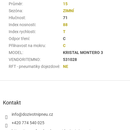
Průměr
:
15
Sezóna
:
ZIMNÍ
Hlučnost
:
71
Index nosnosti
:
88
Index rychlosti
:
T
Odpor tření
:
C
Přilnavost na mokru
:
C
MODEL
:
KRISTAL MONTERO 3
VENDORITEMNO
:
531028
RFT - pneumatiky dojezdové
:
NE
Z
á
p
a
Kontakt
t
í
info
@
dozivotnipneu.cz
+420 774 540 025