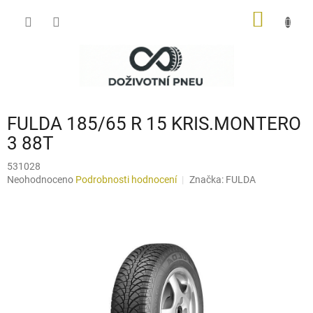
Přejít
NÁKUP
na
obsah
KOŠÍK
FULDA 185/65 R 15 KRIS.MONTERO
3 88T
531028
Průměrné
Neohodnoceno
Podrobnosti hodnocení
Značka:
FULDA
hodnocení
produktu
je
0,0
z
5
hvězdiček.