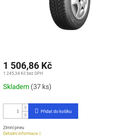
1 506,86 Kč
1 245,34 Kč bez DPH
Měrná
Skladem
(37 ks)
cena:
Přidat do košíku
Zimní pneu
Detailní informace