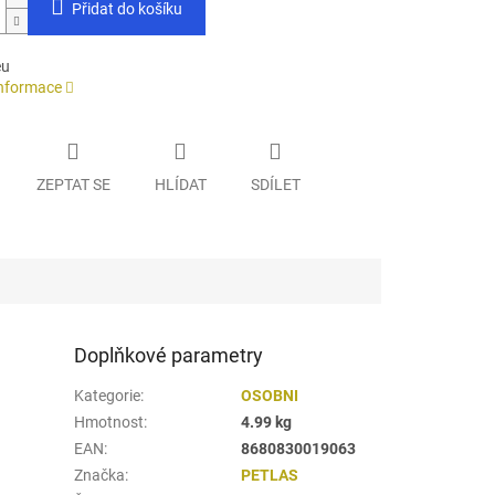
Přidat do košíku
eu
informace
ZEPTAT SE
HLÍDAT
SDÍLET
Doplňkové parametry
Kategorie
:
OSOBNI
Hmotnost
:
4.99 kg
EAN
:
8680830019063
Značka
:
PETLAS