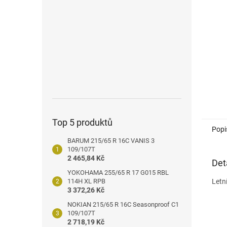
n
e
l
Top 5 produktů
Popi
BARUM 215/65 R 16C VANIS 3
109/107T
2 465,84 Kč
Det
YOKOHAMA 255/65 R 17 G015 RBL
114H XL RPB
Letn
3 372,26 Kč
NOKIAN 215/65 R 16C Seasonproof C1
109/107T
2 718,19 Kč