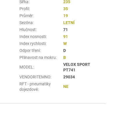
Šířka
:
235
Profil
:
35
Průměr
:
19
Sezóna
:
LETNÍ
Hlučnost
:
71
Index nosnosti
:
91
Index rychlosti
:
W
Odpor tření
:
D
Přilnavost na mokru
:
B
VELOX SPORT
MODEL
:
PT741
VENDORITEMNO
:
29034
RFT - pneumatiky
NE
dojezdové
: