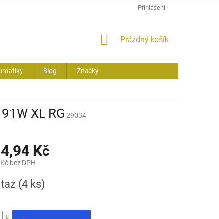
Přihlášení
NÁKUPNÍ
Prázdný košík
KOŠÍK
umatiky
Blog
Značky
 91W XL RG
29034
84,94 Kč
 Kč bez DPH
otaz
(4 ks)