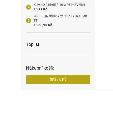
KUMHO 215/65 R 16 WP52+ EV 98H
1 911 Kč
MICHELIN 90/90 - 21 TRACKER F 54R
TT
1 253,95 Kč
Toplist
Nákupní košík
0
KS /
0 KČ
Z
á
p
a