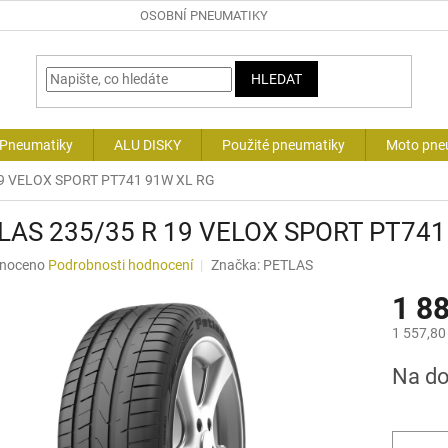
OSOBNÍ PNEUMATIKY
HLEDAT
 Pneumatiky
ALU DISKY
Použité pneumatiky
Moto pne
19 VELOX SPORT PT741 91W XL RG
LAS 235/35 R 19 VELOX SPORT PT741
né
noceno
Podrobnosti hodnocení
Značka:
PETLAS
ní
1 8
u
1 557,80
Měrná
Na d
cena:
ek.