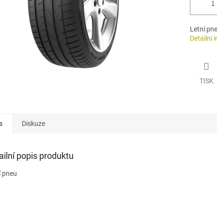
Letní pn
Detailní 
TISK
s
Diskuze
ailní popis produktu
í pneu