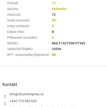
Průměr
:
17
Sezóna
:
Celoroční
Hlučnost
:
72
Index nosnosti
:
98
Index rychlosti
:
V
Odpor tření
:
B
Přilnavost na mokru
:
C
MODEL
:
MULTI ACTION PT565
VENDORITEMNO
:
25596
RFT - pneumatiky dojezdové
:
NE
Z
á
p
a
Kontakt
t
í
info
@
dozivotnipneu.cz
+420 774 540 025