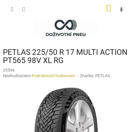
Přejít
NÁKUP
na
obsah
KOŠÍK
PETLAS 225/50 R 17 MULTI ACTION
PT565 98V XL RG
25596
Průměrné
Neohodnoceno
Podrobnosti hodnocení
Značka:
PETLAS
hodnocení
produktu
je
0,0
z
5
hvězdiček.