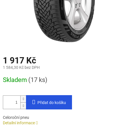
1 917 Kč
1 584,30 Kč bez DPH
Měrná
Skladem
(17 ks)
cena:
Přidat do košíku
Celoroční pneu
Detailní informace