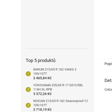
n
e
l
Top 5 produktů
Popi
BARUM 215/65 R 16C VANIS 3
109/107T
2 465,84 Kč
Det
YOKOHAMA 255/65 R 17 G015 RBL
114H XL RPB
Celo
3 372,26 Kč
NOKIAN 215/65 R 16C Seasonproof C1
109/107T
2 718,19 Kč