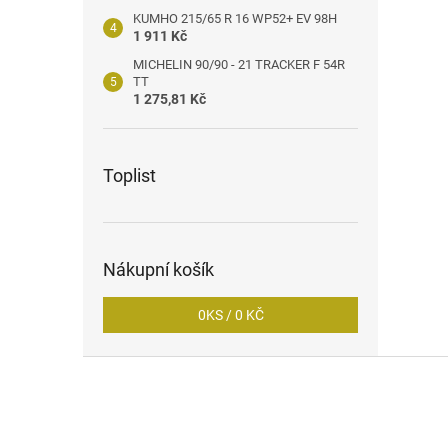
KUMHO 215/65 R 16 WP52+ EV 98H
1 911 Kč
MICHELIN 90/90 - 21 TRACKER F 54R
TT
1 275,81 Kč
Toplist
Nákupní košík
0
KS /
0 KČ
Z
á
p
a