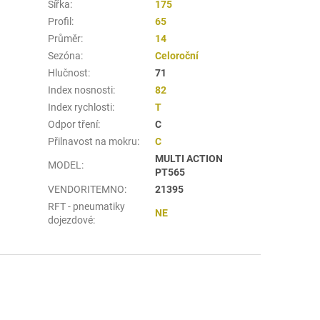
Šířka
:
175
Profil
:
65
Průměr
:
14
Sezóna
:
Celoroční
Hlučnost
:
71
Index nosnosti
:
82
Index rychlosti
:
T
Odpor tření
:
C
Přilnavost na mokru
:
C
MULTI ACTION
MODEL
:
PT565
VENDORITEMNO
:
21395
RFT - pneumatiky
NE
dojezdové
: