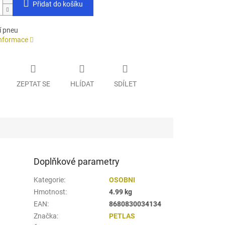
Přidat do košíku
í pneu
informace
ZEPTAT SE
HLÍDAT
SDÍLET
Doplňkové parametry
Kategorie
:
OSOBNI
Hmotnost
:
4.99 kg
EAN
:
8680830034134
Značka
:
PETLAS