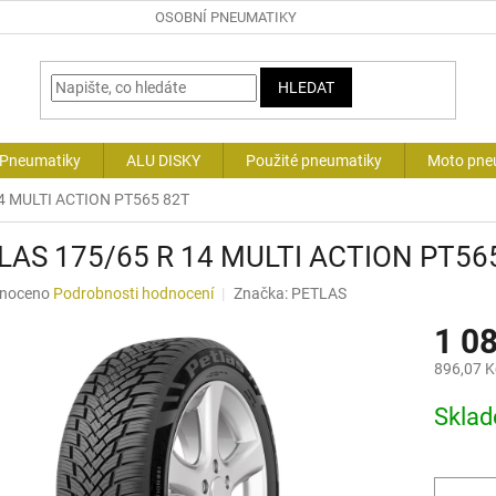
OSOBNÍ PNEUMATIKY
HLEDAT
 Pneumatiky
ALU DISKY
Použité pneumatiky
Moto pne
4 MULTI ACTION PT565 82T
LAS 175/65 R 14 MULTI ACTION PT56
né
noceno
Podrobnosti hodnocení
Značka:
PETLAS
ní
1 0
u
896,07 K
Měrná
Skla
cena:
ek.