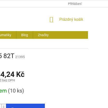
Přihlášení
NÁKUPNÍ
Prázdný košík
KOŠÍK
umatiky
Blog
Značky
5 82T
21395
84,24 Kč
č bez DPH
dem
(10 ks)