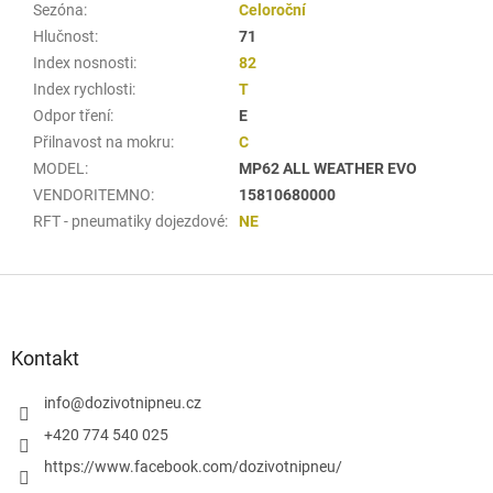
Sezóna
:
Celoroční
Hlučnost
:
71
Index nosnosti
:
82
Index rychlosti
:
T
Odpor tření
:
E
Přilnavost na mokru
:
C
MODEL
:
MP62 ALL WEATHER EVO
VENDORITEMNO
:
15810680000
RFT - pneumatiky dojezdové
:
NE
Z
á
p
a
Kontakt
t
í
info
@
dozivotnipneu.cz
+420 774 540 025
https://www.facebook.com/dozivotnipneu/