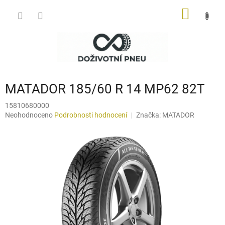
Přejít
NÁKUP
na
obsah
KOŠÍK
MATADOR 185/60 R 14 MP62 82T
15810680000
Průměrné
Neohodnoceno
Podrobnosti hodnocení
Značka:
MATADOR
hodnocení
produktu
je
0,0
z
5
hvězdiček.