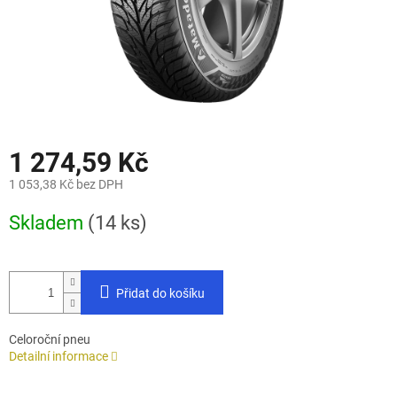
1 274,59 Kč
1 053,38 Kč bez DPH
Měrná
Skladem
(14 ks)
cena:
Přidat do košíku
Celoroční pneu
Detailní informace