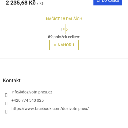
Do košíku
2 235,68 Kč
/ ks
NAČÍST 18 DALŠÍCH
S
1
5
t
O
r
89
položek celkem
v
á
l
NAHORU
n
á
k
o
d
v
Z
a
á
c
á
n
í
p
í
p
a
Kontakt
r
t
v
í
info
@
dozivotnipneu.cz
k
y
+420 774 540 025
v
https://www.facebook.com/dozivotnipneu/
ý
p
i
s