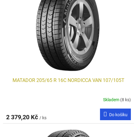
i
r
s
o
p
d
r
u
o
k
d
t
u
ů
k
t
ů
MATADOR 205/65 R 16C NORDICCA VAN 107/105T
Skladem
(8 ks)
Do košíku
2 379,20 Kč
/ ks