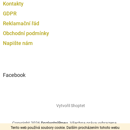
Kontakty
u
GDPR
Reklamační řád
Obchodní podmínky
Napište nám
Facebook
Vytvořil Shoptet
Copyright 2026
DozivotniPneu
. Všechna práva vyhrazena.
Tento web používá soubory cookie. Dalším procházením tohoto webu