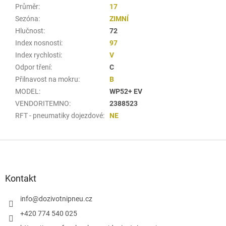
Průměr
:
17
Sezóna
:
ZIMNÍ
Hlučnost
:
72
Index nosnosti
:
97
Index rychlosti
:
V
Odpor tření
:
C
Přilnavost na mokru
:
B
MODEL
:
WP52+ EV
VENDORITEMNO
:
2388523
RFT - pneumatiky dojezdové
:
NE
Z
á
p
a
Kontakt
t
í
info
@
dozivotnipneu.cz
+420 774 540 025