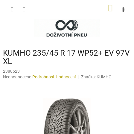
Přejít
NÁKUP
na
obsah
KOŠÍK
KUMHO 235/45 R 17 WP52+ EV 97V
XL
2388523
Průměrné
Neohodnoceno
Podrobnosti hodnocení
Značka:
KUMHO
hodnocení
produktu
je
0,0
z
5
hvězdiček.