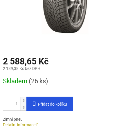
2 588,65 Kč
2 139,38 Kč bez DPH
Měrná
Skladem
(26 ks)
cena:
Přidat do košíku
Zimní pneu
Detailní informace