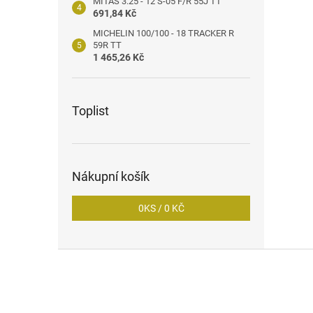
MITAS 3.25 - 12 S-05 F/R 55J TT
691,84 Kč
MICHELIN 100/100 - 18 TRACKER R
59R TT
1 465,26 Kč
Toplist
Nákupní košík
0
KS /
0 KČ
Z
á
p
a