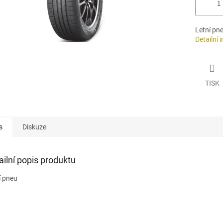
Letní pn
Detailní 
TISK
s
Diskuze
ailní popis produktu
í pneu