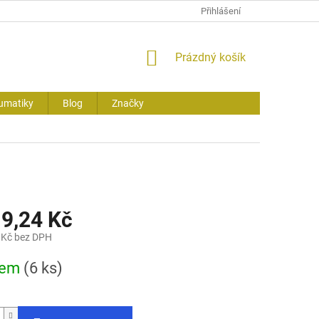
Přihlášení
NÁKUPNÍ
Prázdný košík
KOŠÍK
umatiky
Blog
Značky
19,24 Kč
 Kč bez DPH
dem
(6 ks)