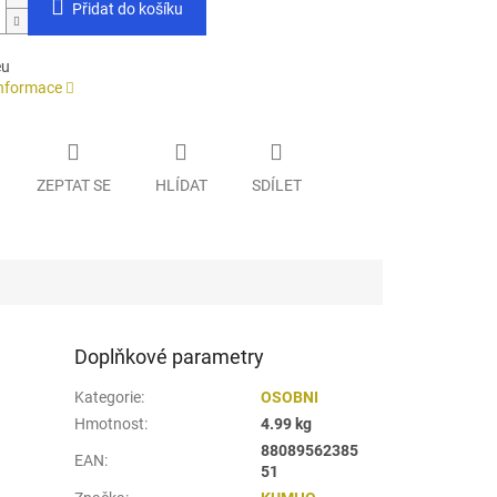
Přidat do košíku
eu
informace
ZEPTAT SE
HLÍDAT
SDÍLET
Doplňkové parametry
Kategorie
:
OSOBNI
Hmotnost
:
4.99 kg
88089562385
EAN
:
51