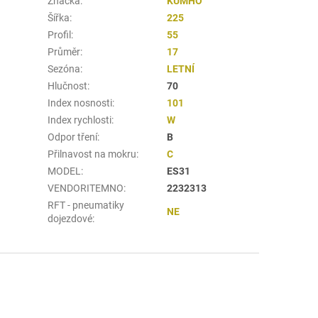
Značka
:
KUMHO
Šířka
:
225
Profil
:
55
Průměr
:
17
Sezóna
:
LETNÍ
Hlučnost
:
70
Index nosnosti
:
101
Index rychlosti
:
W
Odpor tření
:
B
Přilnavost na mokru
:
C
MODEL
:
ES31
VENDORITEMNO
:
2232313
RFT - pneumatiky
NE
dojezdové
: