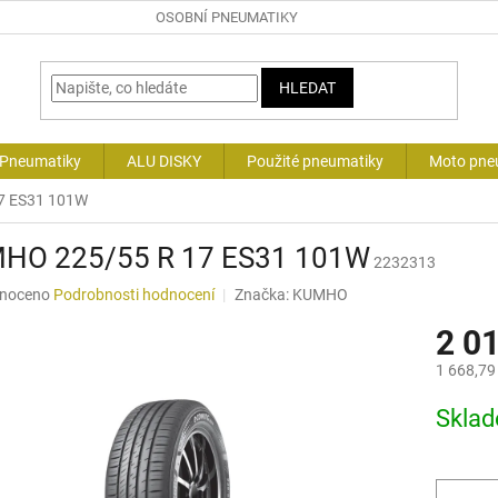
OSOBNÍ PNEUMATIKY
HLEDAT
 Pneumatiky
ALU DISKY
Použité pneumatiky
Moto pne
7 ES31 101W
HO 225/55 R 17 ES31 101W
2232313
né
noceno
Podrobnosti hodnocení
Značka:
KUMHO
ní
2 0
u
1 668,79
Měrná
Skla
cena:
ek.