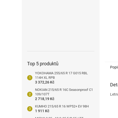
n
e
l
Top 5 produktů
Popi
YOKOHAMA 255/65 R 17 G015 RBL
114H XL RPB
3 372,26 Kč
Det
NOKIAN 215/65 R 16C Seasonproof C1
109/107T
Letn
2 718,19 Kč
KUMHO 215/65 R 16 WP52+ EV 98H
1 911 Kč