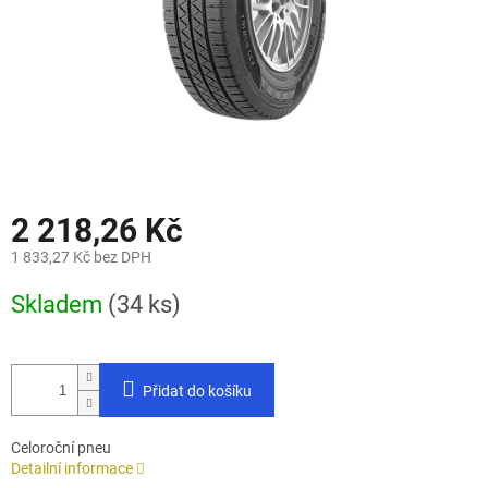
2 218,26 Kč
1 833,27 Kč bez DPH
Měrná
Skladem
(34 ks)
cena:
Přidat do košíku
Celoroční pneu
Detailní informace