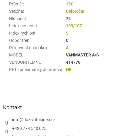
Průměr
:
15C
Sezóna
:
Celoroční
Hlučnost
:
72
Index nosnosti
:
109/107
Index rychlosti
:
S
Odpor tření
:
C
Přilnavost na mokru
:
A
MODEL
:
VANMASTER A/S +
VENDORITEMNO
:
414770
RFT - pneumatiky dojezdové
:
NE
Z
á
p
a
Kontakt
t
í
info
@
dozivotnipneu.cz
+420 774 540 025