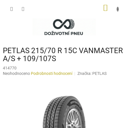
Přejít
NÁKUP
na
obsah
KOŠÍK
PETLAS 215/70 R 15C VANMASTER
A/S + 109/107S
414770
Průměrné
Neohodnoceno
Podrobnosti hodnocení
Značka:
PETLAS
hodnocení
produktu
je
0,0
z
5
hvězdiček.