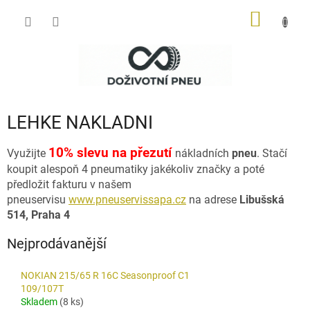
Přejít
NÁKUP
na
obsah
KOŠÍK
LEHKE NAKLADNI
10% slevu na přezutí
Využijte
nákladních
pneu
. Stačí
koupit alespoň 4 pneumatiky jakékoliv značky a poté
předložit fakturu v našem
pneuservisu
www.pneuservissapa.cz
na adrese
Libušská
514
, Praha 4
Nejprodávanější
NOKIAN 215/65 R 16C Seasonproof C1
109/107T
Skladem
(8 ks)