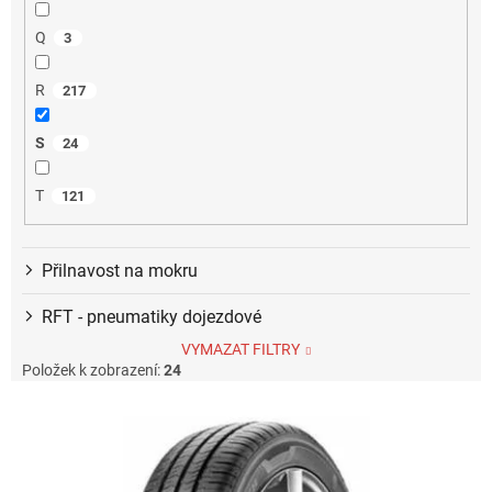
Q
3
R
217
S
24
T
121
Přilnavost na mokru
RFT - pneumatiky dojezdové
VYMAZAT FILTRY
Položek k zobrazení:
24
V
ý
p
i