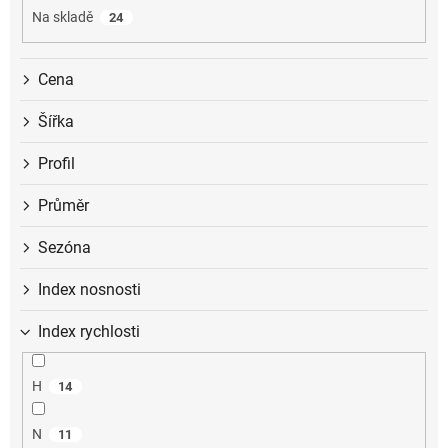
u
Na skladě
24
k
t
ů
Cena
Šířka
Profil
Průměr
Sezóna
Index nosnosti
Index rychlosti
H
14
N
11