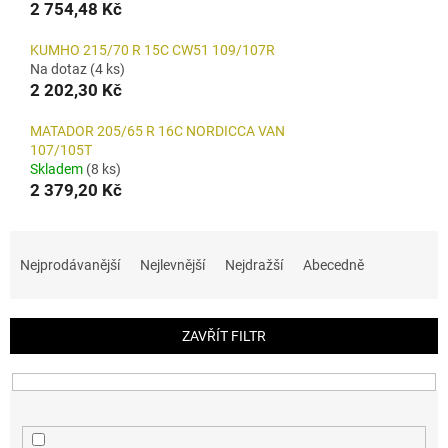
2 754,48 Kč
KUMHO 215/70 R 15C CW51 109/107R
Na dotaz
(4 ks)
2 202,30 Kč
MATADOR 205/65 R 16C NORDICCA VAN
107/105T
Skladem
(8 ks)
2 379,20 Kč
Ř
a
Nejprodávanější
Nejlevnější
Nejdražší
Abecedně
z
e
n
ZAVŘÍT FILTR
í
p
r
o
d