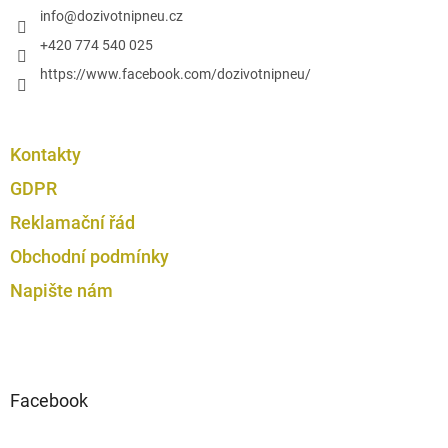
u
í
info
@
dozivotnipneu.cz
+420 774 540 025
https://www.facebook.com/dozivotnipneu/
Kontakty
GDPR
Reklamační řád
Obchodní podmínky
Napište nám
Facebook