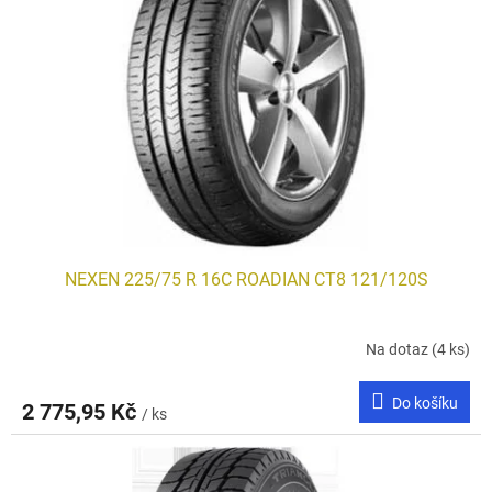
s
p
r
o
d
u
k
t
ů
NEXEN 225/75 R 16C ROADIAN CT8 121/120S
Na dotaz
(4 ks)
Do košíku
2 775,95 Kč
/ ks