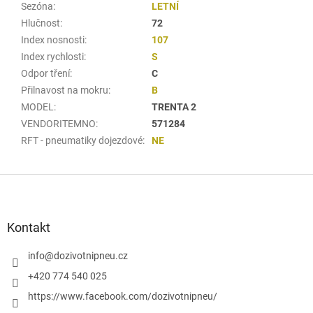
Sezóna
:
LETNÍ
Hlučnost
:
72
Index nosnosti
:
107
Index rychlosti
:
S
Odpor tření
:
C
Přilnavost na mokru
:
B
MODEL
:
TRENTA 2
VENDORITEMNO
:
571284
RFT - pneumatiky dojezdové
:
NE
Z
á
p
a
Kontakt
t
í
info
@
dozivotnipneu.cz
+420 774 540 025
https://www.facebook.com/dozivotnipneu/