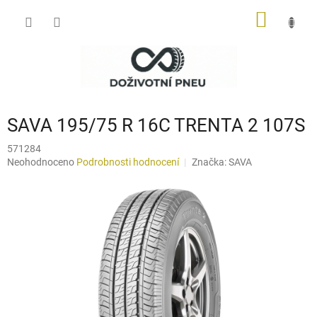
Přejít
NÁKUP
na
obsah
KOŠÍK
SAVA 195/75 R 16C TRENTA 2 107S
571284
Průměrné
Neohodnoceno
Podrobnosti hodnocení
Značka:
SAVA
hodnocení
produktu
je
0,0
z
5
hvězdiček.