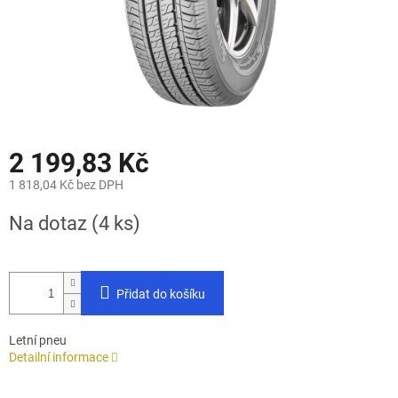
2 199,83 Kč
1 818,04 Kč bez DPH
Měrná
Na dotaz
(4 ks)
cena:
Přidat do košíku
Letní pneu
Detailní informace