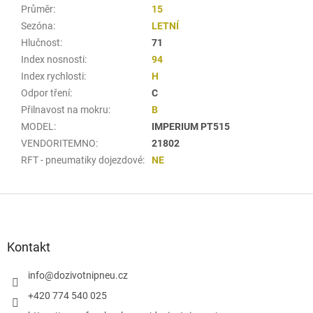
Průměr
:
15
Sezóna
:
LETNÍ
Hlučnost
:
71
Index nosnosti
:
94
Index rychlosti
:
H
Odpor tření
:
C
Přilnavost na mokru
:
B
MODEL
:
IMPERIUM PT515
VENDORITEMNO
:
21802
RFT - pneumatiky dojezdové
:
NE
Z
á
p
a
Kontakt
t
í
info
@
dozivotnipneu.cz
+420 774 540 025