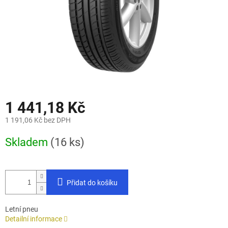
1 441,18 Kč
1 191,06 Kč bez DPH
Měrná
Skladem
(16 ks)
cena:
Přidat do košíku
Letní pneu
Detailní informace