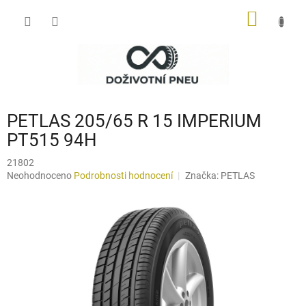
Přejít
NÁKUP
na
obsah
KOŠÍK
PETLAS 205/65 R 15 IMPERIUM
PT515 94H
21802
Průměrné
Neohodnoceno
Podrobnosti hodnocení
Značka:
PETLAS
hodnocení
produktu
je
0,0
z
5
hvězdiček.