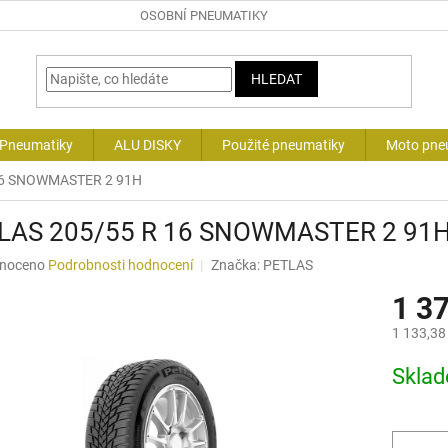
OSOBNÍ PNEUMATIKY
HLEDAT
 Pneumatiky
ALU DISKY
Použité pneumatiky
Moto pne
16 SNOWMASTER 2 91H
LAS 205/55 R 16 SNOWMASTER 2 91
né
noceno
Podrobnosti hodnocení
Značka:
PETLAS
ní
1 3
u
1 133,38
Měrná
Skla
cena:
ek.