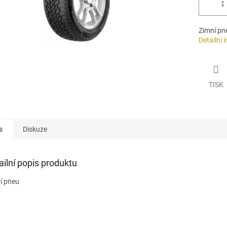
Zimní pn
Detailní 
TISK
s
Diskuze
ailní popis produktu
í pneu