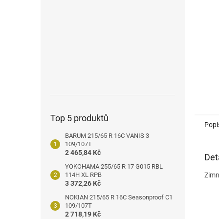
n
e
l
Top 5 produktů
Popi
BARUM 215/65 R 16C VANIS 3
109/107T
2 465,84 Kč
Det
YOKOHAMA 255/65 R 17 G015 RBL
114H XL RPB
Zimn
3 372,26 Kč
NOKIAN 215/65 R 16C Seasonproof C1
109/107T
2 718,19 Kč