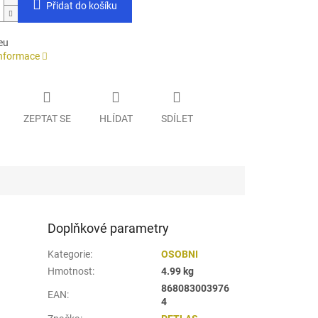
Přidat do košíku
eu
informace
ZEPTAT SE
HLÍDAT
SDÍLET
Doplňkové parametry
Kategorie
:
OSOBNI
Hmotnost
:
4.99 kg
868083003976
EAN
:
4