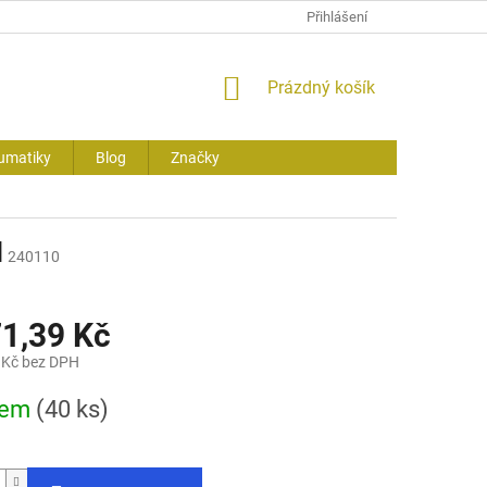
Přihlášení
NÁKUPNÍ
Prázdný košík
KOŠÍK
umatiky
Blog
Značky
H
240110
71,39 Kč
 Kč bez DPH
dem
(40 ks)