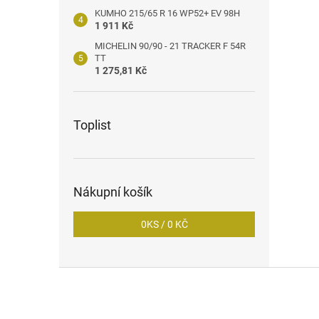
KUMHO 215/65 R 16 WP52+ EV 98H
1 911 Kč
MICHELIN 90/90 - 21 TRACKER F 54R
TT
1 275,81 Kč
Toplist
Nákupní košík
0
KS /
0 KČ
Z
á
p