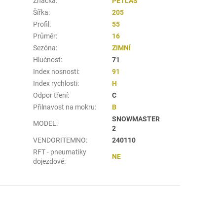
Značka
:
PETLAS
Šířka
:
205
Profil
:
55
Průměr
:
16
Sezóna
:
ZIMNÍ
Hlučnost
:
71
Index nosnosti
:
91
Index rychlosti
:
H
Odpor tření
:
C
Přilnavost na mokru
:
B
SNOWMASTER
MODEL
:
2
VENDORITEMNO
:
240110
RFT - pneumatiky
NE
dojezdové
: