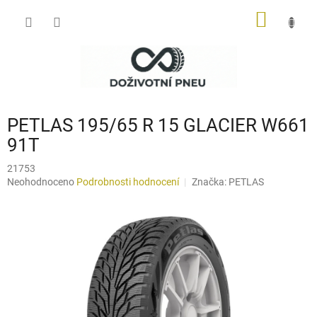
Přejít
NÁKUP
na
obsah
KOŠÍK
PETLAS 195/65 R 15 GLACIER W661
91T
21753
Průměrné
Neohodnoceno
Podrobnosti hodnocení
Značka:
PETLAS
hodnocení
produktu
je
0,0
z
5
hvězdiček.