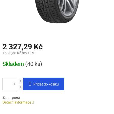
2 327,29 Kč
1 923,38 Kč bez DPH
Měrná
Skladem
(40 ks)
cena:
Přidat do košíku
Zimní pneu
Detailní informace