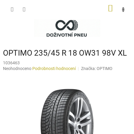
Přejít
NÁKUP
na
obsah
KOŠÍK
OPTIMO 235/45 R 18 OW31 98V XL
1036463
Průměrné
Neohodnoceno
Podrobnosti hodnocení
Značka:
OPTIMO
hodnocení
produktu
je
0,0
z
5
hvězdiček.