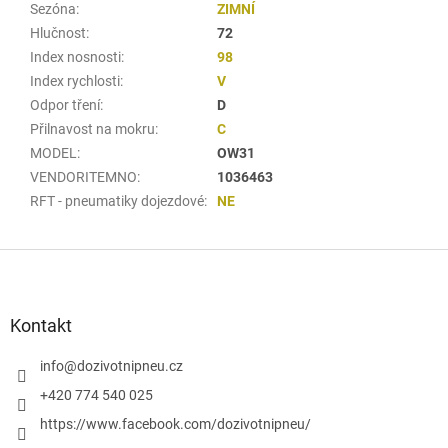
Sezóna
:
ZIMNÍ
Hlučnost
:
72
Index nosnosti
:
98
Index rychlosti
:
V
Odpor tření
:
D
Přilnavost na mokru
:
C
MODEL
:
OW31
VENDORITEMNO
:
1036463
RFT - pneumatiky dojezdové
:
NE
Z
á
p
a
Kontakt
t
í
info
@
dozivotnipneu.cz
+420 774 540 025
https://www.facebook.com/dozivotnipneu/