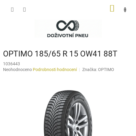
Přejít
NÁKUP
na
obsah
KOŠÍK
OPTIMO 185/65 R 15 OW41 88T
1036443
Průměrné
Neohodnoceno
Podrobnosti hodnocení
Značka:
OPTIMO
hodnocení
produktu
je
0,0
z
5
hvězdiček.