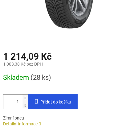
1 214,09 Kč
1 003,38 Kč bez DPH
Měrná
Skladem
(28 ks)
cena:
Přidat do košíku
Zimní pneu
Detailní informace