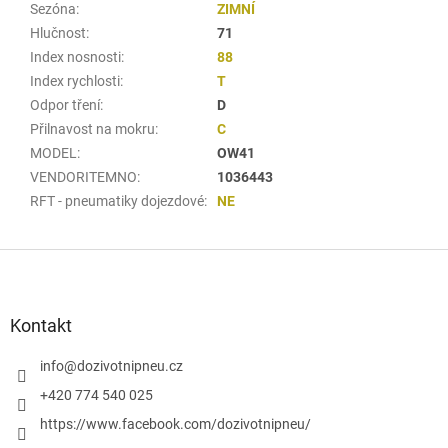
Sezóna
:
ZIMNÍ
Hlučnost
:
71
Index nosnosti
:
88
Index rychlosti
:
T
Odpor tření
:
D
Přilnavost na mokru
:
C
MODEL
:
OW41
VENDORITEMNO
:
1036443
RFT - pneumatiky dojezdové
:
NE
Z
á
p
a
Kontakt
t
í
info
@
dozivotnipneu.cz
+420 774 540 025
https://www.facebook.com/dozivotnipneu/