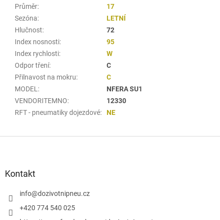
Průměr
:
17
Sezóna
:
LETNÍ
Hlučnost
:
72
Index nosnosti
:
95
Index rychlosti
:
W
Odpor tření
:
C
Přilnavost na mokru
:
C
MODEL
:
NFERA SU1
VENDORITEMNO
:
12330
RFT - pneumatiky dojezdové
:
NE
Z
á
p
a
Kontakt
t
í
info
@
dozivotnipneu.cz
+420 774 540 025