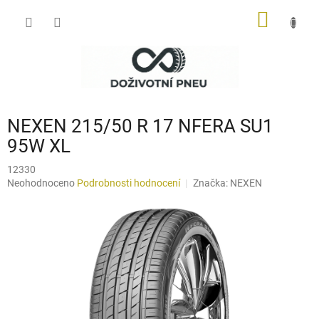
Přejít
NÁKUP
na
obsah
KOŠÍK
NEXEN 215/50 R 17 NFERA SU1
95W XL
12330
Průměrné
Neohodnoceno
Podrobnosti hodnocení
Značka:
NEXEN
hodnocení
produktu
je
0,0
z
5
hvězdiček.