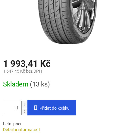
1 993,41 Kč
1 647,45 Kč bez DPH
Měrná
Skladem
(13 ks)
cena:
Přidat do košíku
Letní pneu
Detailní informace