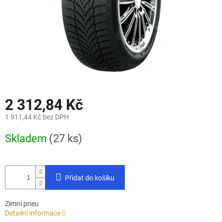
2 312,84 Kč
1 911,44 Kč bez DPH
Měrná
Skladem
(27 ks)
cena:
Přidat do košíku
Zimní pneu
Detailní informace