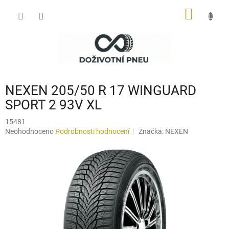
Přejít
NÁKUP
na
obsah
KOŠÍK
NEXEN 205/50 R 17 WINGUARD
SPORT 2 93V XL
15481
Průměrné
Neohodnoceno
Podrobnosti hodnocení
Značka:
NEXEN
hodnocení
produktu
je
0,0
z
5
hvězdiček.