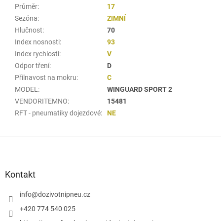
Průměr
:
17
Sezóna
:
ZIMNÍ
Hlučnost
:
70
Index nosnosti
:
93
Index rychlosti
:
V
Odpor tření
:
D
Přilnavost na mokru
:
C
MODEL
:
WINGUARD SPORT 2
VENDORITEMNO
:
15481
RFT - pneumatiky dojezdové
:
NE
Z
á
p
a
Kontakt
t
í
info
@
dozivotnipneu.cz
+420 774 540 025