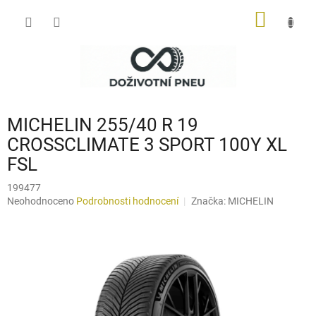
Přejít
NÁKUP
na
obsah
KOŠÍK
MICHELIN 255/40 R 19
CROSSCLIMATE 3 SPORT 100Y XL
FSL
199477
Průměrné
Neohodnoceno
Podrobnosti hodnocení
Značka:
MICHELIN
hodnocení
produktu
je
0,0
z
5
hvězdiček.