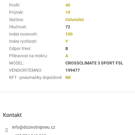
Profil
:
40
Průměr
:
19
Sezóna
:
Celoroční
Hlučnost
:
72
Index nosnosti
:
100
Index rychlosti
:
Y
Odpor tření
:
B
Přilnavost na mokru
:
A
MODEL
:
CROSSCLIMATE 3 SPORT FSL
VENDORITEMNO
:
199477
RFT - pneumatiky dojezdové
:
NE
Z
á
p
a
Kontakt
t
í
info
@
dozivotnipneu.cz