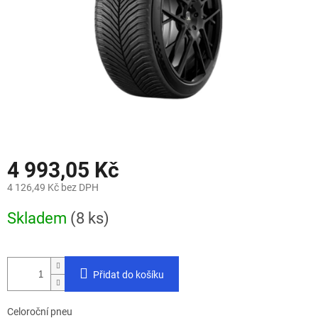
4 993,05 Kč
4 126,49 Kč bez DPH
Měrná
Skladem
(8 ks)
cena:
Přidat do košíku
Celoroční pneu