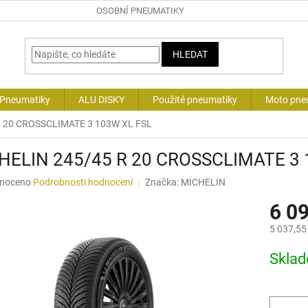
OSOBNÍ PNEUMATIKY
HLEDAT
 Pneumatiky
ALU DISKY
Použité pneumatiky
Moto pne
R 20 CROSSCLIMATE 3 103W XL FSL
HELIN 245/45 R 20 CROSSCLIMATE 3 
né
noceno
Podrobnosti hodnocení
Značka:
MICHELIN
ní
6 0
u
5 037,55
Měrná
Skla
cena:
ek.