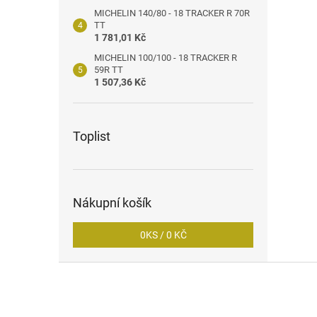
MICHELIN 140/80 - 18 TRACKER R 70R
TT
1 781,01 Kč
MICHELIN 100/100 - 18 TRACKER R
59R TT
1 507,36 Kč
Toplist
Nákupní košík
0
KS /
0 KČ
Z
á
p
a