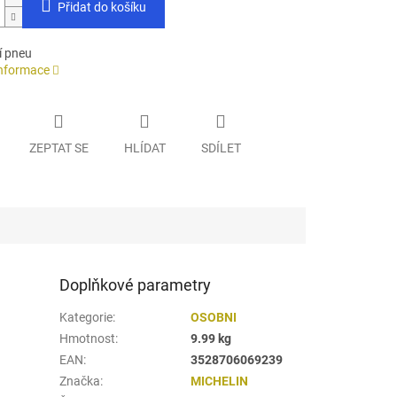
Přidat do košíku
í pneu
informace
ZEPTAT SE
HLÍDAT
SDÍLET
Doplňkové parametry
Kategorie
:
OSOBNI
Hmotnost
:
9.99 kg
EAN
:
3528706069239
Značka
:
MICHELIN