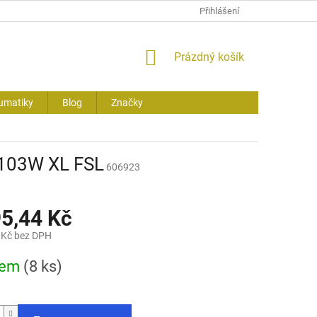
Přihlášení
NÁKUPNÍ
Prázdný košík
KOŠÍK
umatiky
Blog
Značky
103W XL FSL
606923
95,44 Kč
 Kč bez DPH
dem
(8 ks)