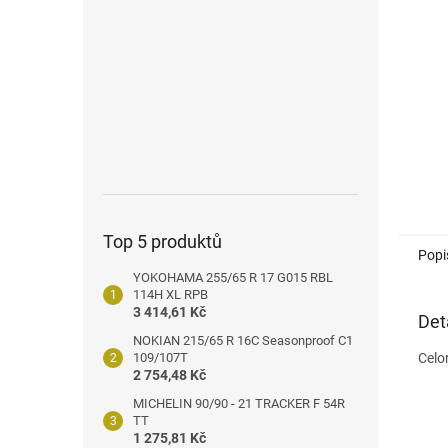
n
e
l
Top 5 produktů
Popi
YOKOHAMA 255/65 R 17 G015 RBL
114H XL RPB
3 414,61 Kč
Det
NOKIAN 215/65 R 16C Seasonproof C1
109/107T
Celo
2 754,48 Kč
MICHELIN 90/90 - 21 TRACKER F 54R
TT
1 275,81 Kč