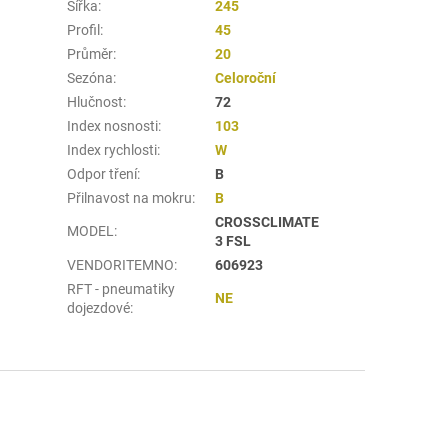
Šířka
:
245
Profil
:
45
Průměr
:
20
Sezóna
:
Celoroční
Hlučnost
:
72
Index nosnosti
:
103
Index rychlosti
:
W
Odpor tření
:
B
Přilnavost na mokru
:
B
CROSSCLIMATE
MODEL
:
3 FSL
VENDORITEMNO
:
606923
RFT - pneumatiky
NE
dojezdové
: