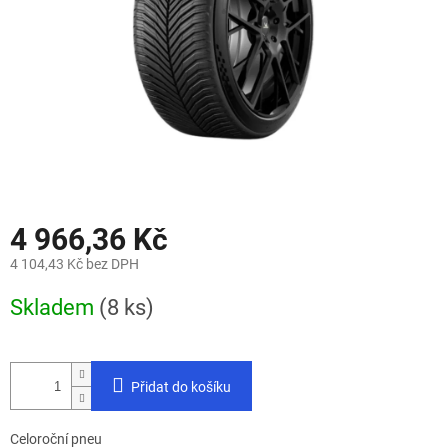
4 966,36 Kč
4 104,43 Kč bez DPH
Měrná
Skladem
(8 ks)
cena:
Přidat do košíku
Celoroční pneu