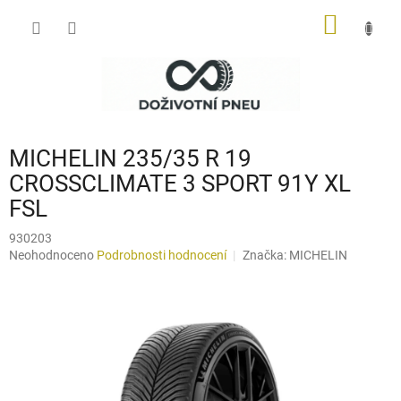
Přejít
NÁKUP
na
obsah
KOŠÍK
MICHELIN 235/35 R 19
CROSSCLIMATE 3 SPORT 91Y XL
FSL
930203
Průměrné
Neohodnoceno
Podrobnosti hodnocení
Značka:
MICHELIN
hodnocení
produktu
je
0,0
z
5
hvězdiček.