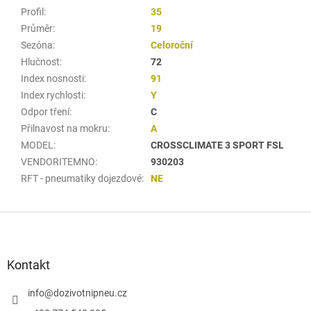
Profil
:
35
Průměr
:
19
Sezóna
:
Celoroční
Hlučnost
:
72
Index nosnosti
:
91
Index rychlosti
:
Y
Odpor tření
:
C
Přilnavost na mokru
:
A
MODEL
:
CROSSCLIMATE 3 SPORT FSL
VENDORITEMNO
:
930203
RFT - pneumatiky dojezdové
:
NE
Z
á
p
a
Kontakt
t
í
info
@
dozivotnipneu.cz