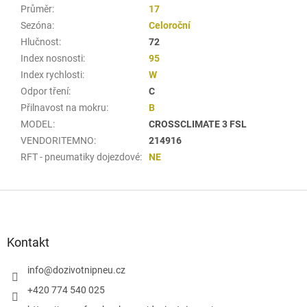
Průměr
:
17
Sezóna
:
Celoroční
Hlučnost
:
72
Index nosnosti
:
95
Index rychlosti
:
W
Odpor tření
:
C
Přilnavost na mokru
:
B
MODEL
:
CROSSCLIMATE 3 FSL
VENDORITEMNO
:
214916
RFT - pneumatiky dojezdové
:
NE
Z
á
p
a
Kontakt
t
í
info
@
dozivotnipneu.cz
+420 774 540 025