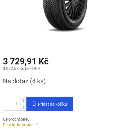
3 729,91 Kč
3 082,57 Kč bez DPH
Měrná
Na dotaz
(4 ks)
cena:
Přidat do košíku
Celoroční pneu
Detailní informace