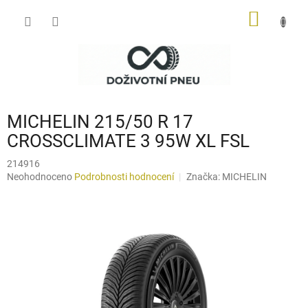
Přejít
NÁKUP
na
obsah
KOŠÍK
MICHELIN 215/50 R 17
CROSSCLIMATE 3 95W XL FSL
214916
Průměrné
Neohodnoceno
Podrobnosti hodnocení
Značka:
MICHELIN
hodnocení
produktu
je
0,0
z
5
hvězdiček.