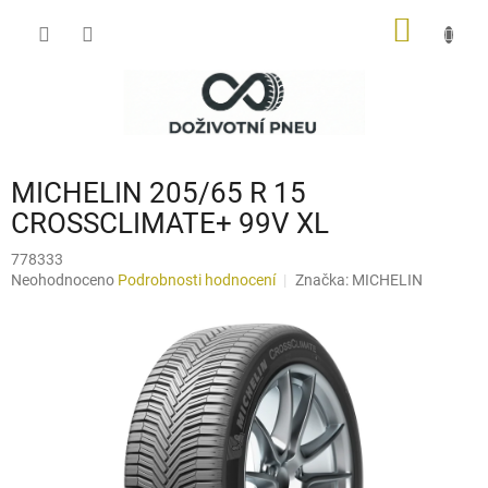
Přejít
NÁKUP
na
obsah
KOŠÍK
MICHELIN 205/65 R 15
CROSSCLIMATE+ 99V XL
778333
Průměrné
Neohodnoceno
Podrobnosti hodnocení
Značka:
MICHELIN
hodnocení
produktu
je
0,0
z
5
hvězdiček.