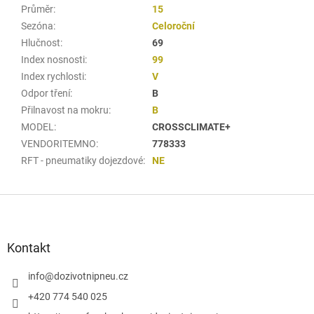
Průměr
:
15
Sezóna
:
Celoroční
Hlučnost
:
69
Index nosnosti
:
99
Index rychlosti
:
V
Odpor tření
:
B
Přilnavost na mokru
:
B
MODEL
:
CROSSCLIMATE+
VENDORITEMNO
:
778333
RFT - pneumatiky dojezdové
:
NE
Z
á
p
a
Kontakt
t
í
info
@
dozivotnipneu.cz
+420 774 540 025