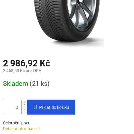
2 986,92 Kč
2 468,53 Kč bez DPH
Měrná
Skladem
(21 ks)
cena:
Přidat do košíku
Celoroční pneu
Detailní informace