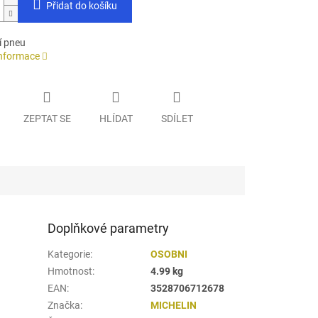
Přidat do košíku
í pneu
informace
ZEPTAT SE
HLÍDAT
SDÍLET
Doplňkové parametry
Kategorie
:
OSOBNI
Hmotnost
:
4.99 kg
EAN
:
3528706712678
Značka
:
MICHELIN