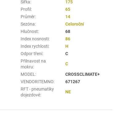
Šířka
:
175
Profil
:
65
Průměr
:
14
Sezóna
:
Celoroční
Hlučnost
:
68
Index nosnosti
:
86
Index rychlosti
:
H
Odpor tření
:
C
Přilnavost na
C
mokru
:
MODEL
:
CROSSCLIMATE+
VENDORITEMNO
:
671267
RFT - pneumatiky
NE
dojezdové
: