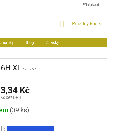
Přihlášení
NÁKUPNÍ
Prázdný košík
KOŠÍK
umatiky
Blog
Značky
86H XL
671267
13,34 Kč
 Kč bez DPH
dem
(39 ks)