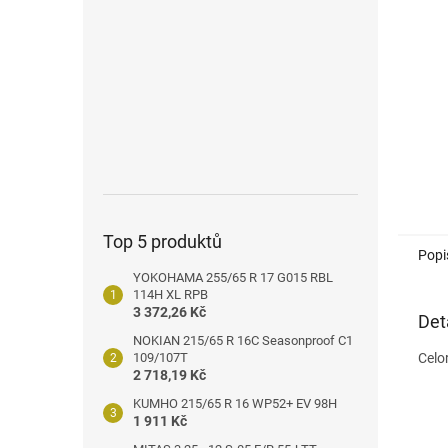
n
e
l
Top 5 produktů
Popi
YOKOHAMA 255/65 R 17 G015 RBL
114H XL RPB
3 372,26 Kč
Det
NOKIAN 215/65 R 16C Seasonproof C1
109/107T
Celo
2 718,19 Kč
KUMHO 215/65 R 16 WP52+ EV 98H
1 911 Kč