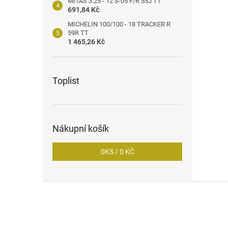
MITAS 3.25 - 12 S-05 F/R 55J TT
691,84 Kč
MICHELIN 100/100 - 18 TRACKER R
59R TT
1 465,26 Kč
Toplist
Nákupní košík
0
KS /
0 KČ
Z
á
p
a