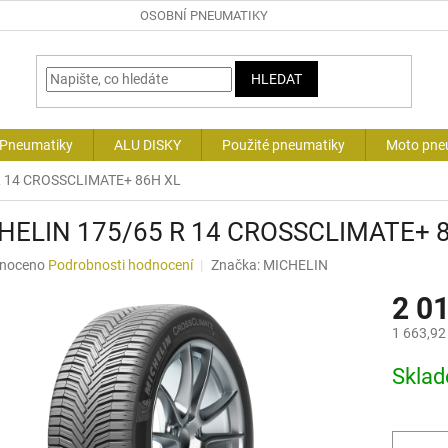
OSOBNÍ PNEUMATIKY
HLEDAT
 Pneumatiky
ALU DISKY
Použité pneumatiky
Moto pne
R 14 CROSSCLIMATE+ 86H XL
HELIN 175/65 R 14 CROSSCLIMATE+ 
né
noceno
Podrobnosti hodnocení
Značka:
MICHELIN
ní
2 0
u
1 663,92
Měrná
Skla
cena:
ek.