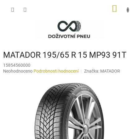
Přejít
NÁKUP
na
obsah
KOŠÍK
MATADOR 195/65 R 15 MP93 91T
15854560000
Průměrné
Neohodnoceno
Podrobnosti hodnocení
Značka:
MATADOR
hodnocení
produktu
je
0,0
z
5
hvězdiček.