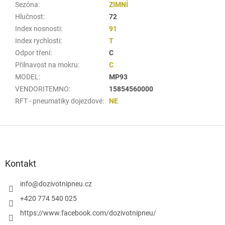
Sezóna
:
ZIMNÍ
Hlučnost
:
72
Index nosnosti
:
91
Index rychlosti
:
T
Odpor tření
:
C
Přilnavost na mokru
:
C
MODEL
:
MP93
VENDORITEMNO
:
15854560000
RFT - pneumatiky dojezdové
:
NE
Z
á
p
a
Kontakt
t
í
info
@
dozivotnipneu.cz
+420 774 540 025
https://www.facebook.com/dozivotnipneu/