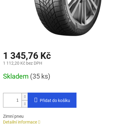
1 345,76 Kč
1 112,20 Kč bez DPH
Měrná
Skladem
(35 ks)
cena:
Přidat do košíku
Zimní pneu
Detailní informace