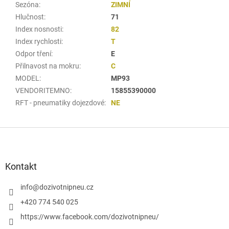
Sezóna
:
ZIMNÍ
Hlučnost
:
71
Index nosnosti
:
82
Index rychlosti
:
T
Odpor tření
:
E
Přilnavost na mokru
:
C
MODEL
:
MP93
VENDORITEMNO
:
15855390000
RFT - pneumatiky dojezdové
:
NE
Z
á
p
a
Kontakt
t
í
info
@
dozivotnipneu.cz
+420 774 540 025
https://www.facebook.com/dozivotnipneu/