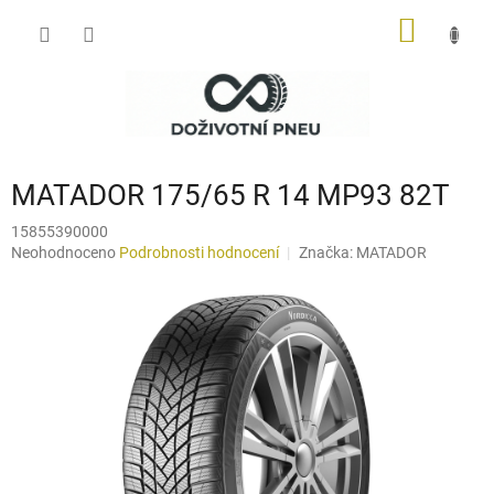
Přejít
NÁKUP
na
obsah
KOŠÍK
MATADOR 175/65 R 14 MP93 82T
15855390000
Průměrné
Neohodnoceno
Podrobnosti hodnocení
Značka:
MATADOR
hodnocení
produktu
je
0,0
z
5
hvězdiček.