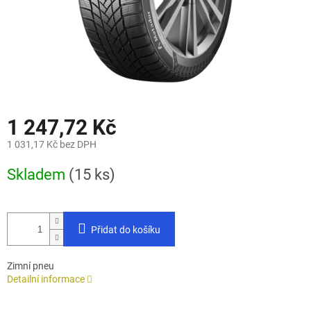
1 247,72 Kč
1 031,17 Kč bez DPH
Měrná
Skladem
(15 ks)
cena:
Přidat do košíku
Zimní pneu
Detailní informace