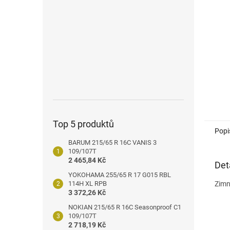
n
e
l
Top 5 produktů
Popi
BARUM 215/65 R 16C VANIS 3
109/107T
2 465,84 Kč
Det
YOKOHAMA 255/65 R 17 G015 RBL
114H XL RPB
Zimn
3 372,26 Kč
NOKIAN 215/65 R 16C Seasonproof C1
109/107T
2 718,19 Kč