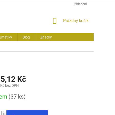
Přihlášení
NÁKUPNÍ
Prázdný košík
KOŠÍK
umatiky
Blog
Značky
55,12 Kč
 Kč bez DPH
dem
(37 ks)