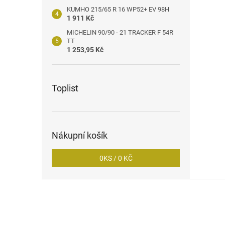
KUMHO 215/65 R 16 WP52+ EV 98H
1 911 Kč
MICHELIN 90/90 - 21 TRACKER F 54R
TT
1 253,95 Kč
Toplist
Nákupní košík
0
KS /
0 KČ
Z
á
p
a