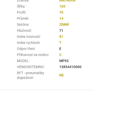
Značka
:
MATADOR
Šířka
:
165
Profil
:
70
Průměr
:
14
Sezóna
:
ZIMNÍ
Hlučnost
:
71
Index nosnosti
:
81
Index rychlosti
:
T
Odpor tření
:
E
Přilnavost na mokru
:
C
MODEL
:
MP93
VENDORITEMNO
:
15854410000
RFT - pneumatiky
NE
dojezdové
: