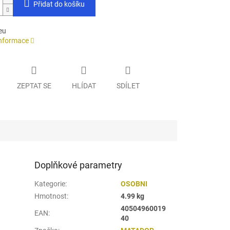
Přidat do košíku
eu
informace
ZEPTAT SE
HLÍDAT
SDÍLET
Doplňkové parametry
Kategorie
:
OSOBNI
Hmotnost
:
4.99 kg
40504960019
EAN
:
40