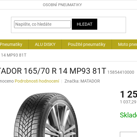
OSOBNÍ PNEUMATIKY
HLEDAT
 Pneumatiky
ALU DISKY
Použité pneumatiky
Moto pne
 14 MP93 81T
ADOR 165/70 R 14 MP93 81T
15854410000
né
noceno
Podrobnosti hodnocení
Značka:
MATADOR
ní
1 2
u
1 037,29
Měrná
Skla
cena:
ek.