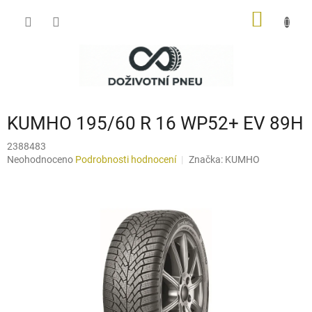
Přejít
NÁKUP
na
obsah
KOŠÍK
KUMHO 195/60 R 16 WP52+ EV 89H
2388483
Průměrné
Neohodnoceno
Podrobnosti hodnocení
Značka:
KUMHO
hodnocení
produktu
je
0,0
z
5
hvězdiček.