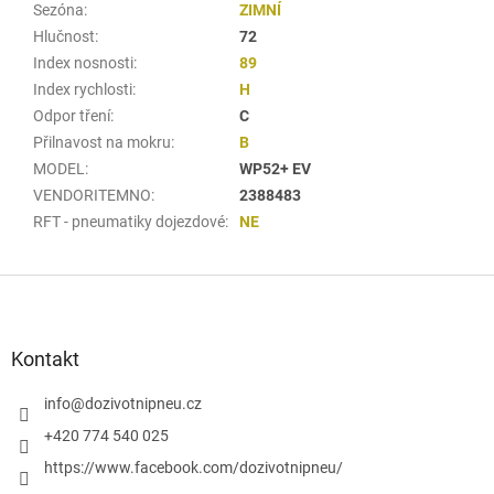
Sezóna
:
ZIMNÍ
Hlučnost
:
72
Index nosnosti
:
89
Index rychlosti
:
H
Odpor tření
:
C
Přilnavost na mokru
:
B
MODEL
:
WP52+ EV
VENDORITEMNO
:
2388483
RFT - pneumatiky dojezdové
:
NE
Z
á
p
a
Kontakt
t
í
info
@
dozivotnipneu.cz
+420 774 540 025
https://www.facebook.com/dozivotnipneu/