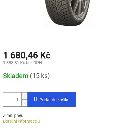
1 680,46 Kč
1 388,81 Kč bez DPH
Měrná
Skladem
(15 ks)
cena:
Přidat do košíku
Zimní pneu
Detailní informace