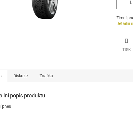
Zimní pn
Detailní 
TISK
s
Diskuze
Značka
ailní popis produktu
í pneu