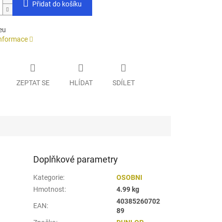
Přidat do košíku
eu
informace
ZEPTAT SE
HLÍDAT
SDÍLET
Doplňkové parametry
Kategorie
:
OSOBNI
Hmotnost
:
4.99 kg
40385260702
EAN
:
89