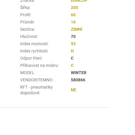
Značka
:
DUNLOP
Šířka
:
205
Profil
:
60
Průměr
:
16
Sezóna
:
ZIMNÍ
Hlučnost
:
70
Index nosnosti
:
92
Index rychlosti
:
H
Odpor tření
:
C
Přilnavost na mokru
:
C
MODEL
:
WINTER
VENDORITEMNO
:
580866
RFT - pneumatiky
NE
dojezdové
: