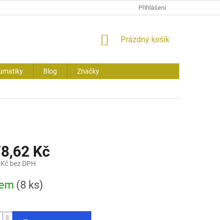
Přihlášení
NÁKUPNÍ
Prázdný košík
KOŠÍK
umatiky
Blog
Značky
78,62 Kč
 Kč bez DPH
dem
(8 ks)