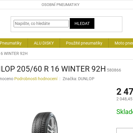
OSOBNÍ PNEUMATIKY
HLEDAT
 Pneumatiky
ALU DISKY
Použité pneumatiky
Moto pne
16 WINTER 92H
LOP 205/60 R 16 WINTER 92H
580866
né
noceno
Podrobnosti hodnocení
Značka:
DUNLOP
ní
2 4
u
2 048,45
Měrná
Skla
cena:
ek.