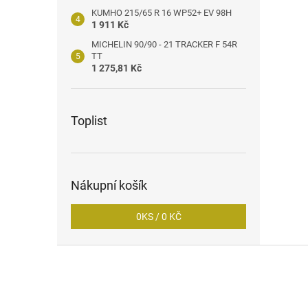
KUMHO 215/65 R 16 WP52+ EV 98H
1 911 Kč
MICHELIN 90/90 - 21 TRACKER F 54R
TT
1 275,81 Kč
Toplist
Nákupní košík
0
KS /
0 KČ
Z
á
p
a