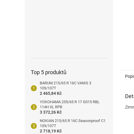
n
e
l
Top 5 produktů
Popi
BARUM 215/65 R 16C VANIS 3
109/107T
2 465,84 Kč
Det
YOKOHAMA 255/65 R 17 G015 RBL
114H XL RPB
Zimn
3 372,26 Kč
NOKIAN 215/65 R 16C Seasonproof C1
109/107T
2 718,19 Kč