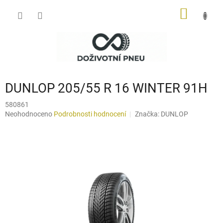
Přejít
NÁKUP
na
obsah
KOŠÍK
DUNLOP 205/55 R 16 WINTER 91H
580861
Průměrné
Neohodnoceno
Podrobnosti hodnocení
Značka:
DUNLOP
hodnocení
produktu
je
0,0
z
5
hvězdiček.