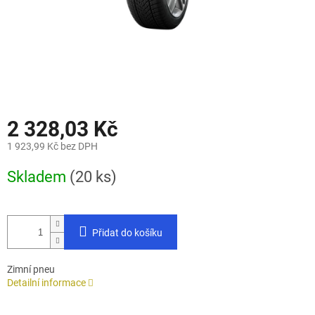
2 328,03 Kč
1 923,99 Kč bez DPH
Měrná
Skladem
(20 ks)
cena:
Přidat do košíku
Zimní pneu
Detailní informace