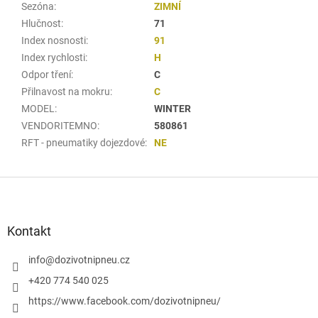
Sezóna
:
ZIMNÍ
Hlučnost
:
71
Index nosnosti
:
91
Index rychlosti
:
H
Odpor tření
:
C
Přilnavost na mokru
:
C
MODEL
:
WINTER
VENDORITEMNO
:
580861
RFT - pneumatiky dojezdové
:
NE
Z
á
p
a
Kontakt
t
í
info
@
dozivotnipneu.cz
+420 774 540 025
https://www.facebook.com/dozivotnipneu/