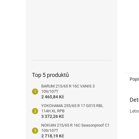
n
e
l
Top 5 produktů
Popi
BARUM 215/65 R 16C VANIS 3
109/107T
2 465,84 Kč
Det
YOKOHAMA 255/65 R 17 G015 RBL
114H XL RPB
Letn
3 372,26 Kč
NOKIAN 215/65 R 16C Seasonproof C1
109/107T
2 718,19 Kč