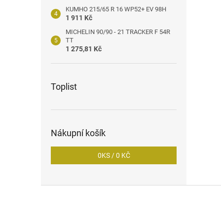
KUMHO 215/65 R 16 WP52+ EV 98H
1 911 Kč
MICHELIN 90/90 - 21 TRACKER F 54R
TT
1 275,81 Kč
Toplist
Nákupní košík
0
KS /
0 KČ
Z
á
p