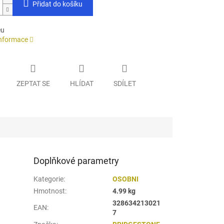
Přidat do košíku
eu
informace
ZEPTAT SE
HLÍDAT
SDÍLET
Doplňkové parametry
Kategorie
:
OSOBNI
Hmotnost
:
4.99 kg
328634213021
EAN
:
7