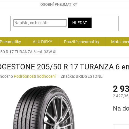
OSOBNÍ PNEUMATIKY
HLEDAT
 Pneumatiky
ALU DISKY
Použité pneumatiky
Moto pne
0 R 17 TURANZA 6 enl. 93W XL
DGESTONE 205/50 R 17 TURANZA 6 en
né
noceno
Podrobnosti hodnocení
Značka:
BRIDGESTONE
ní
2 9
u
2 427,35
Měrná
Na d
cena:
ek.