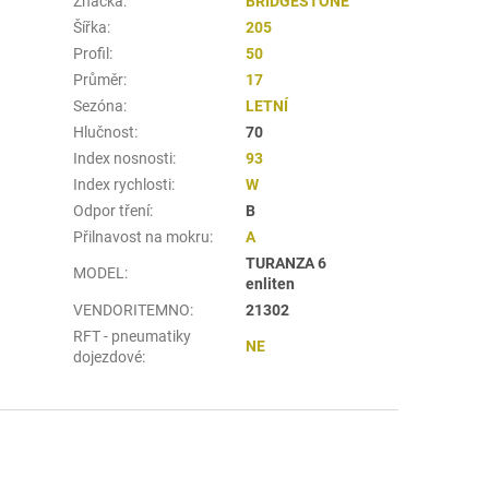
Značka
:
BRIDGESTONE
Šířka
:
205
Profil
:
50
Průměr
:
17
Sezóna
:
LETNÍ
Hlučnost
:
70
Index nosnosti
:
93
Index rychlosti
:
W
Odpor tření
:
B
Přilnavost na mokru
:
A
TURANZA 6
MODEL
:
enliten
VENDORITEMNO
:
21302
RFT - pneumatiky
NE
dojezdové
: