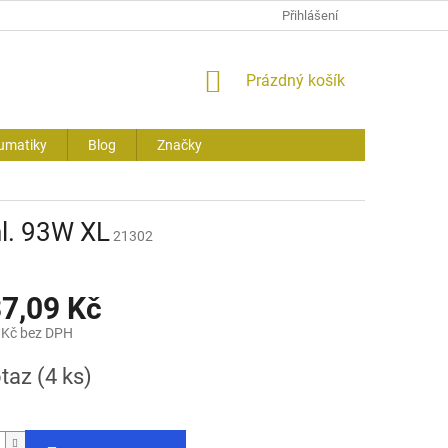
Přihlášení
NÁKUPNÍ
Prázdný košík
KOŠÍK
umatiky
Blog
Značky
l. 93W XL
21302
37,09 Kč
 Kč bez DPH
otaz
(4 ks)