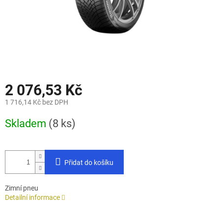
2 076,53 Kč
1 716,14 Kč bez DPH
Měrná
Skladem
(8 ks)
cena:
Přidat do košíku
Zimní pneu
Detailní informace