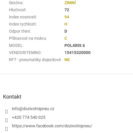
Sezóna
:
ZIMNÍ
Hlučnost
:
72
Index nosnosti
:
94
Index rychlosti
:
H
Odpor tření
:
D
Přilnavost na mokru
:
C
MODEL
:
POLARIS 6
VENDORITEMNO
:
15415320000
RFT - pneumatiky dojezdové
:
NE
Z
á
p
a
Kontakt
t
í
info
@
dozivotnipneu.cz
+420 774 540 025
https://www.facebook.com/dozivotnipneu/