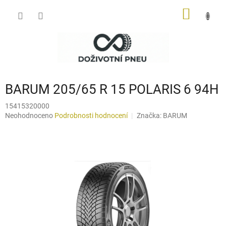
Přejít
NÁKUP
na
obsah
KOŠÍK
BARUM 205/65 R 15 POLARIS 6 94H
15415320000
Průměrné
Neohodnoceno
Podrobnosti hodnocení
Značka:
BARUM
hodnocení
produktu
je
0,0
z
5
hvězdiček.