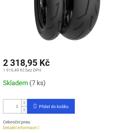
2 318,95 Kč
1 916,49 Kč bez DPH
Měrná
Skladem
(7 ks)
cena:
Přidat do košíku
Celoroční pneu
Detailní informace