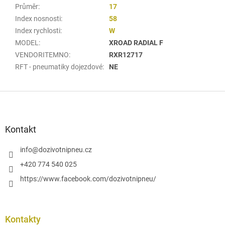
Průměr
:
17
Index nosnosti
:
58
Index rychlosti
:
W
MODEL
:
XROAD RADIAL F
VENDORITEMNO
:
RXR12717
RFT - pneumatiky dojezdové
:
NE
Z
á
p
a
Kontakt
t
í
info
@
dozivotnipneu.cz
+420 774 540 025
https://www.facebook.com/dozivotnipneu/
Kontakty