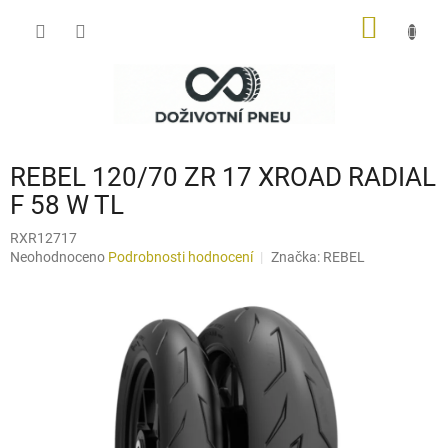
Přejít
NÁKUP
na
obsah
KOŠÍK
REBEL 120/70 ZR 17 XROAD RADIAL
F 58 W TL
RXR12717
Průměrné
Neohodnoceno
Podrobnosti hodnocení
Značka:
REBEL
hodnocení
produktu
je
0,0
z
5
hvězdiček.